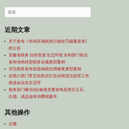
容
导
Search
航
for:
近期文章
关于发布《华东区域税务行政处罚裁量基准》
的公告
安徽省税务 自然资源 生态环境 水利部门联合
发布绿色转型税务合规典型案例
河北税务发布首批纳税信用修复典型案例
全国八部门常态化联合打击涉税违法犯罪工作
推进会议在京召开
税务部门曝光8起偷逃贵重首饰及珠宝玉石、
白酒、成品油等消费税案件
其他操作
注册