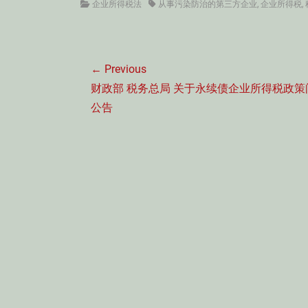
Categories
Tags
企业所得税法
从事污染防治的第三方企业
,
企业所得税
,
文
← Previous
章
Previous
财政部 税务总局 关于永续债企业所得税政策
导
post:
公告
航