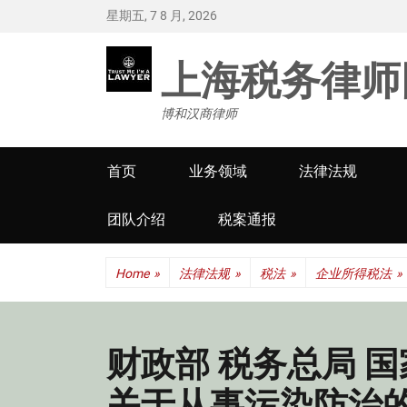
星期五, 7 8 月, 2026
上海税务律师
博和汉商律师
Primary
首页
业务领域
法律法规
menu
团队介绍
税案通报
Home
»
法律法规
»
税法
»
企业所得税法
»
财政部 税务总局 
关于从事污染防治