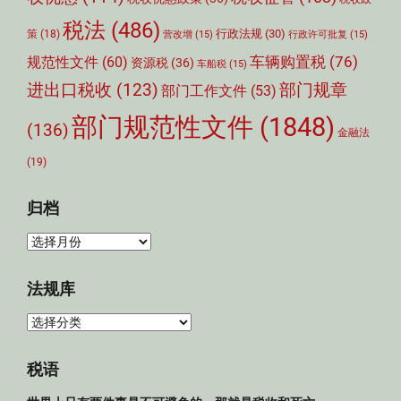
税法
(486)
行政法规
(30)
策
(18)
营改增
(15)
行政许可批复
(15)
车辆购置税
(76)
规范性文件
(60)
资源税
(36)
车船税
(15)
部门规章
进出口税收
(123)
部门工作文件
(53)
部门规范性文件
(1848)
(136)
金融法
(19)
归档
归
档
法规库
法
规
库
税语