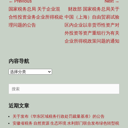
章
← Previous
Next →
导
Previous
Next
国家税务总局 关于企业混
财政部 国家税务总局关于
航
post:
post:
合性投资业务企业所得税处
中国（上海）自由贸易试验
理问题的公告
区内企业以非货币性资产对
外投资等资产重组行为有关
企业所得税政策问题的通知
内容导航
内
容
导
Search
航
for:
近期文章
关于发布《华东区域税务行政处罚裁量基准》的公告
安徽省税务 自然资源 生态环境 水利部门联合发布绿色转型税