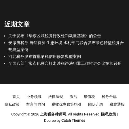
近期文章
关于发布《华东区域税务行政处罚裁量基准》的公告
安徽省税务 自然资源 生态环境 水利部门联合发布绿色转型税务合
规典型案例
河北税务发布首批纳税信用修复典型案例
全国八部门常态化联合打击涉税违法犯罪工作推进会议在京召开
Footer menu
首页
业务领域
法律法规
激活
增值税
税务合规
隐私政策
留言与咨询
税收优惠政策指引
团队介绍
税案通报
Copyright © 2026
上海税务律师网
. All Rights Reserved.
隐私政策
|
Decree by
Catch Themes