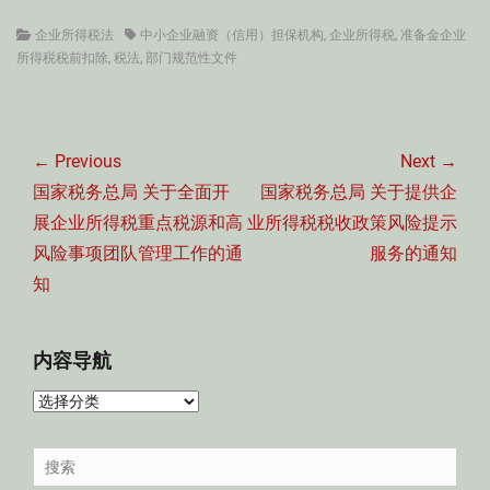
Categories
Tags
企业所得税法
中小企业融资（信用）担保机构
,
企业所得税
,
准备金企业
所得税税前扣除
,
税法
,
部门规范性文件
文
章
← Previous
Next →
导
Previous
Next
国家税务总局 关于全面开
国家税务总局 关于提供企
航
post:
post:
展企业所得税重点税源和高
业所得税税收政策风险提示
风险事项团队管理工作的通
服务的通知
知
内容导航
内
容
导
Search
航
for: