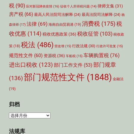
税
(90)
律师文集
(31)
应对新冠肺炎疫情
(16)
征收个人所得税问题
(14)
房产税
(66)
最高人民法院司法解释
(24)
最高法院司法解释
(24)
杨
消费税
(175)
税
法律
(69)
森律师
(17)
海南自由贸易港
(19)
收优惠
(114)
税收征管
(103)
税收优惠政策
(36)
税收政
税法
(486)
行政法规
(30)
策
(18)
营改增
(15)
行政许可批复
(15)
车辆购置税
(76)
规范性文件
(60)
资源税
(36)
车船税
(15)
部门规章
进出口税收
(123)
部门工作文件
(53)
部门规范性文件
(1848)
(136)
金融法
(19)
归档
归
档
法规库