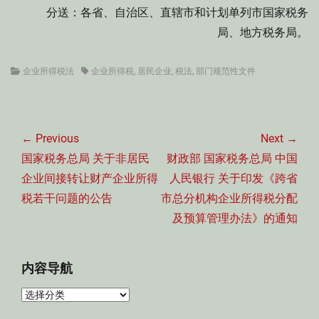
分送：各省、自治区、直辖市和计划单列市国家税务
局、地方税务局。
Categories
Tags
企业所得税法
企业所得税
,
居民企业
,
税法
,
部门规范性文件
文
章
← Previous
Next →
导
Previous
Next
国家税务总局 关于非居民
财政部 国家税务总局 中国
航
post:
post:
企业间接转让财产企业所得
人民银行 关于印发《跨省
税若干问题的公告
市总分机构企业所得税分配
及预算管理办法》的通知
内容导航
内
容