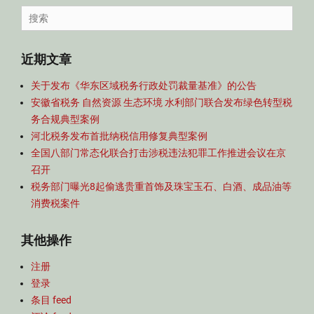
导
Search
航
for:
近期文章
关于发布《华东区域税务行政处罚裁量基准》的公告
安徽省税务 自然资源 生态环境 水利部门联合发布绿色转型税
务合规典型案例
河北税务发布首批纳税信用修复典型案例
全国八部门常态化联合打击涉税违法犯罪工作推进会议在京
召开
税务部门曝光8起偷逃贵重首饰及珠宝玉石、白酒、成品油等
消费税案件
其他操作
注册
登录
条目 feed