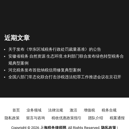
近期文章
关于发布《华东区域税务行政处罚裁量基准》的公告
安徽省税务 自然资源 生态环境 水利部门联合发布绿色转型税务合
规典型案例
河北税务发布首批纳税信用修复典型案例
全国八部门常态化联合打击涉税违法犯罪工作推进会议在京召开
Footer menu
首页
业务领域
法律法规
激活
增值税
税务合规
隐私政策
留言与咨询
税收优惠政策指引
团队介绍
税案通报
Copyright © 2026
上海税务律师网
. All Rights Reserved.
隐私政策
|