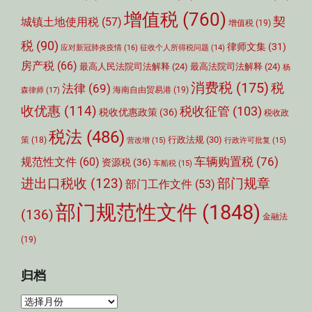
增值税
(760)
契
城镇土地使用税
(57)
增值税
(19)
税
(90)
律师文集
(31)
应对新冠肺炎疫情
(16)
征收个人所得税问题
(14)
房产税
(66)
最高人民法院司法解释
(24)
最高法院司法解释
(24)
杨
消费税
(175)
税
法律
(69)
森律师
(17)
海南自由贸易港
(19)
收优惠
(114)
税收征管
(103)
税收优惠政策
(36)
税收政
税法
(486)
行政法规
(30)
策
(18)
营改增
(15)
行政许可批复
(15)
车辆购置税
(76)
规范性文件
(60)
资源税
(36)
车船税
(15)
部门规章
进出口税收
(123)
部门工作文件
(53)
部门规范性文件
(1848)
(136)
金融法
(19)
归档
归