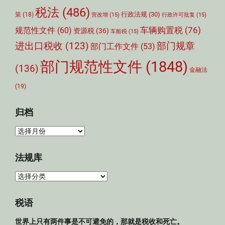
税法
(486)
行政法规
(30)
策
(18)
营改增
(15)
行政许可批复
(15)
车辆购置税
(76)
规范性文件
(60)
资源税
(36)
车船税
(15)
部门规章
进出口税收
(123)
部门工作文件
(53)
部门规范性文件
(1848)
(136)
金融法
(19)
归档
归
档
法规库
法
规
库
税语
世界上只有两件事是不可避免的，那就是税收和死亡。