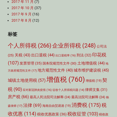
2017 年 11 月
(7)
2017 年 10 月
(37)
2017 年 9 月
(16)
2017 年 8 月
(12)
标签
个人所得税
(266)
企业所得税
(248)
公司法
印花税
关税
(43)
出口退税
(44)
刑法
(32)
(25)
出口退税率
(16)
(107)
土地增值税
(44)
发票管理
(35)
国务院规范性文件
(30)
地
城市维护建设税
(45)
地方规范性文件
(40)
方政府规范性文件
(17)
增值税
(760)
契
城镇土地使用税
(57)
增值税
(19)
税
(90)
律师文集
(31)
应对新冠肺炎疫情
(16)
征收个人所得税问题
(14)
房产税
(66)
最高人民法院司法解释
(24)
最高法院司法解释
(24)
杨
消费税
(175)
税
法律
(69)
森律师
(17)
海南自由贸易港
(19)
收优惠
(114)
税收征管
(103)
税收优惠政策
(36)
税收政