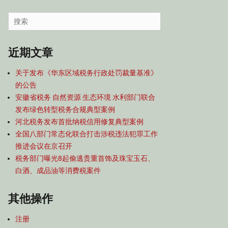
容
导
Search
航
for:
近期文章
关于发布《华东区域税务行政处罚裁量基准》
的公告
安徽省税务 自然资源 生态环境 水利部门联合
发布绿色转型税务合规典型案例
河北税务发布首批纳税信用修复典型案例
全国八部门常态化联合打击涉税违法犯罪工作
推进会议在京召开
税务部门曝光8起偷逃贵重首饰及珠宝玉石、
白酒、成品油等消费税案件
其他操作
注册