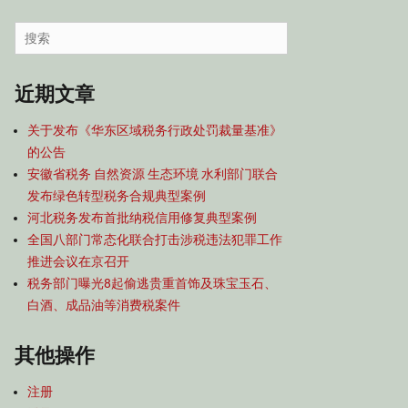
容
导
Search
航
for:
近期文章
关于发布《华东区域税务行政处罚裁量基准》
的公告
安徽省税务 自然资源 生态环境 水利部门联合
发布绿色转型税务合规典型案例
河北税务发布首批纳税信用修复典型案例
全国八部门常态化联合打击涉税违法犯罪工作
推进会议在京召开
税务部门曝光8起偷逃贵重首饰及珠宝玉石、
白酒、成品油等消费税案件
其他操作
注册