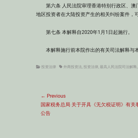
第六条 人民法院审理香港特别行政区、澳门
地区投资者在大陆投资产生的相关纠纷案件，
第七条 本解释自2020年1月1日起施行。
本解释施行前本院作出的有关司法解释与本
Categories
Tags
投资法律
外商投资法
,
投资法律
,
最高人民法院司法解释
文
← Previous
章
Previous
国家税务总局 关于开具《无欠税证明》有关
导
post:
公告
航