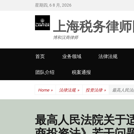
星期四, 6 8 月, 2026
上海税务律师
博和汉商律师
Primary
首页
业务领域
法律法规
menu
团队介绍
税案通报
Home
»
法律法规
»
投资法律
»
最高人民法
最高人民法院关于
商投资法》若干问