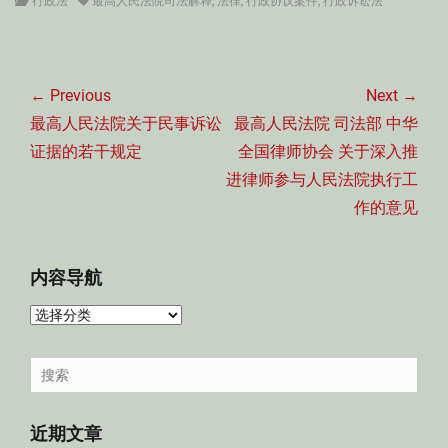
Categories
Tags
行政法
最高人民法院司法解释
,
法律
,
行政协议案件
,
行政诉讼法
文
章
← Previous
Next →
导
Previous
Next
最高人民法院关于民事诉讼
最高人民法院 司法部 中华
航
post:
post:
证据的若干规定
全国律师协会 关于深入推
进律师参与人民法院执行工
作的意见
内容导航
内
容
导
Search
航
for:
近期文章