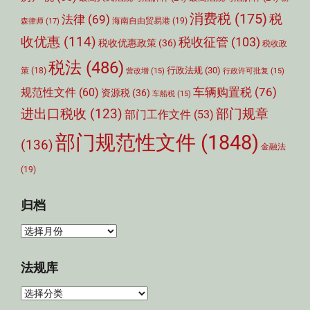
消费税
(175)
税
法律
(69)
森律师
(17)
海南自由贸易港
(19)
收优惠
(114)
税收征管
(103)
税收优惠政策
(36)
税收政
税法
(486)
行政法规
(30)
策
(18)
营改增
(15)
行政许可批复
(15)
车辆购置税
(76)
规范性文件
(60)
资源税
(36)
车船税
(15)
部门规章
进出口税收
(123)
部门工作文件
(53)
部门规范性文件
(1848)
(136)
金融法
(19)
归档
归
档
法规库
法
规