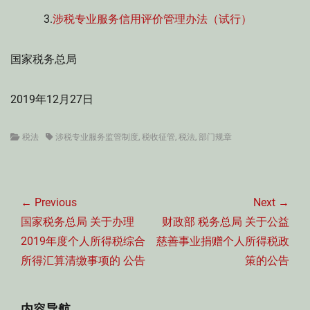
3.
涉税专业服务信用评价管理办法（试行）
国家税务总局
2019年12月27日
Categories
Tags
税法
涉税专业服务监管制度
,
税收征管
,
税法
,
部门规章
文
章
← Previous
Next →
导
Previous
Next
国家税务总局 关于办理
财政部 税务总局 关于公益
航
post:
post:
2019年度个人所得税综合
慈善事业捐赠个人所得税政
所得汇算清缴事项的 公告
策的公告
内容导航