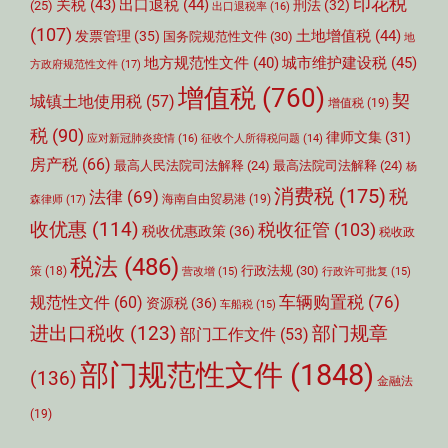
印花税
关税
(43)
出口退税
(44)
刑法
(32)
(25)
出口退税率
(16)
(107)
土地增值税
(44)
发票管理
(35)
国务院规范性文件
(30)
地
城市维护建设税
(45)
地方规范性文件
(40)
方政府规范性文件
(17)
增值税
(760)
契
城镇土地使用税
(57)
增值税
(19)
税
(90)
律师文集
(31)
应对新冠肺炎疫情
(16)
征收个人所得税问题
(14)
房产税
(66)
最高人民法院司法解释
(24)
最高法院司法解释
(24)
杨
消费税
(175)
税
法律
(69)
森律师
(17)
海南自由贸易港
(19)
收优惠
(114)
税收征管
(103)
税收优惠政策
(36)
税收政
税法
(486)
行政法规
(30)
策
(18)
营改增
(15)
行政许可批复
(15)
车辆购置税
(76)
规范性文件
(60)
资源税
(36)
车船税
(15)
部门规章
进出口税收
(123)
部门工作文件
(53)
部门规范性文件
(1848)
(136)
金融法
(19)