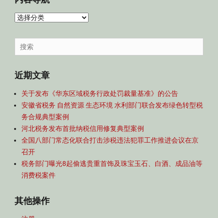
内
容
导
Search
航
for:
近期文章
关于发布《华东区域税务行政处罚裁量基准》的公告
安徽省税务 自然资源 生态环境 水利部门联合发布绿色转型税
务合规典型案例
河北税务发布首批纳税信用修复典型案例
全国八部门常态化联合打击涉税违法犯罪工作推进会议在京
召开
税务部门曝光8起偷逃贵重首饰及珠宝玉石、白酒、成品油等
消费税案件
其他操作