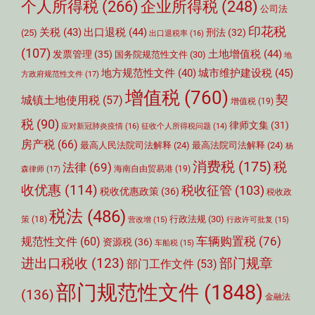
个人所得税
(266)
企业所得税
(248)
公司法
印花税
关税
(43)
出口退税
(44)
刑法
(32)
(25)
出口退税率
(16)
(107)
土地增值税
(44)
发票管理
(35)
国务院规范性文件
(30)
地
城市维护建设税
(45)
地方规范性文件
(40)
方政府规范性文件
(17)
增值税
(760)
契
城镇土地使用税
(57)
增值税
(19)
税
(90)
律师文集
(31)
应对新冠肺炎疫情
(16)
征收个人所得税问题
(14)
房产税
(66)
最高人民法院司法解释
(24)
最高法院司法解释
(24)
杨
消费税
(175)
税
法律
(69)
森律师
(17)
海南自由贸易港
(19)
收优惠
(114)
税收征管
(103)
税收优惠政策
(36)
税收政
税法
(486)
行政法规
(30)
策
(18)
营改增
(15)
行政许可批复
(15)
车辆购置税
(76)
规范性文件
(60)
资源税
(36)
车船税
(15)
部门规章
进出口税收
(123)
部门工作文件
(53)
部门规范性文件
(1848)
(136)
金融法