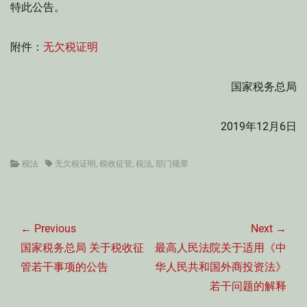
特此公告。
附件：
无欠税证明
国家税务总局
2019年12月6日
Categories
Tags
税法
无欠税证明
,
税收征管
,
税法
,
部门规章
文
章
← Previous
Next →
导
Previous
Next
国家税务总局 关于税收征
最高人民法院关于适用《中
航
post:
post:
管若干事项的公告
华人民共和国外商投资法》
若干问题的解释