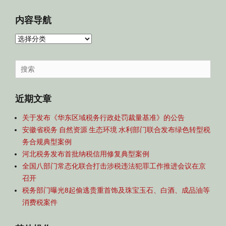
内容导航
内
容
导
Search
航
for:
近期文章
关于发布《华东区域税务行政处罚裁量基准》的公告
安徽省税务 自然资源 生态环境 水利部门联合发布绿色转型税
务合规典型案例
河北税务发布首批纳税信用修复典型案例
全国八部门常态化联合打击涉税违法犯罪工作推进会议在京
召开
税务部门曝光8起偷逃贵重首饰及珠宝玉石、白酒、成品油等
消费税案件