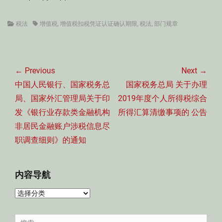
Categories
Tags
税法
增值税
,
增值税扣税凭证认证确认期限
,
税法
,
部门规章
文
章
← Previous
Next →
导
Previous
Next
中国人民银行、国家税务总
国家税务总局 关于办理
航
post:
post:
局、国家外汇管理局关于印
2019年度个人所得税综合
发《银行业存款类金融机构
所得汇算清缴事项的 公告
非居民金融账户涉税信息尽
职调查细则》的通知
内容导航
内
容
导
Search