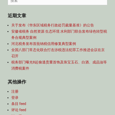
航
for:
近期文章
关于发布《华东区域税务行政处罚裁量基准》的公告
安徽省税务 自然资源 生态环境 水利部门联合发布绿色转型税
务合规典型案例
河北税务发布首批纳税信用修复典型案例
全国八部门常态化联合打击涉税违法犯罪工作推进会议在京
召开
税务部门曝光8起偷逃贵重首饰及珠宝玉石、白酒、成品油等
消费税案件
其他操作
注册
登录
条目 feed
评论 feed