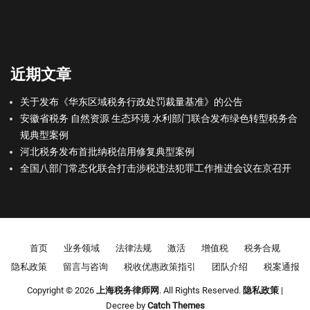
近期文章
关于发布《华东区域税务行政处罚裁量基准》的公告
安徽省税务 自然资源 生态环境 水利部门联合发布绿色转型税务合
规典型案例
河北税务发布首批纳税信用修复典型案例
全国八部门常态化联合打击涉税违法犯罪工作推进会议在京召开
Footer menu
首页
业务领域
法律法规
激活
增值税
税务合规
隐私政策
留言与咨询
税收优惠政策指引
团队介绍
税案通报
Copyright © 2026
上海税务律师网
. All Rights Reserved.
隐私政策
|
Decree by
Catch Themes