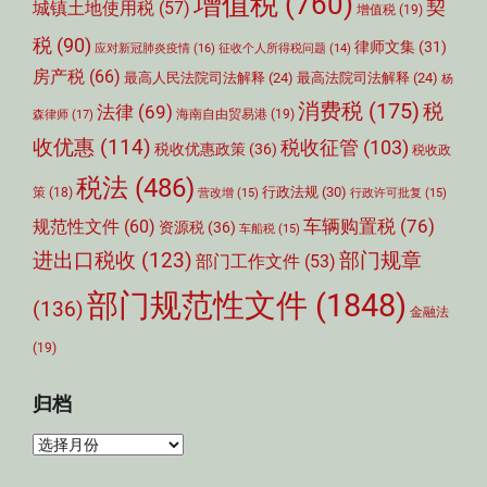
增值税
(760)
契
城镇土地使用税
(57)
增值税
(19)
税
(90)
律师文集
(31)
应对新冠肺炎疫情
(16)
征收个人所得税问题
(14)
房产税
(66)
最高人民法院司法解释
(24)
最高法院司法解释
(24)
杨
消费税
(175)
税
法律
(69)
森律师
(17)
海南自由贸易港
(19)
收优惠
(114)
税收征管
(103)
税收优惠政策
(36)
税收政
税法
(486)
行政法规
(30)
策
(18)
营改增
(15)
行政许可批复
(15)
车辆购置税
(76)
规范性文件
(60)
资源税
(36)
车船税
(15)
部门规章
进出口税收
(123)
部门工作文件
(53)
部门规范性文件
(1848)
(136)
金融法
(19)
归档
归
档