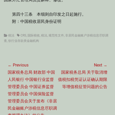
第四十三条 本细则自印发之日起施行。
附：中国税收居民身份证明
Categories
Tags
税法
CRS
,
国际税收
,
税法
,
规范性文件
,
非居民金融账户涉税信息尽职调
查
,
饮行业存款类金融机构
文
章
← Previous
Next →
导
Previous
Next
国家税务总局 财政部 中国
国家税务总局 关于取消增
航
post:
post:
人民银行 中国银行业监督
值税扣税凭证认证确认期限
管理委员会 中国证券监督
等增值税征管问题的公告
管理委员会 中国保险监督
管理委员会关于发布《非居
民金融账户涉税信息尽职调