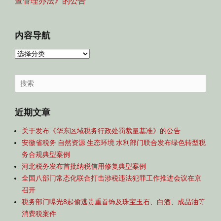
查管理办法》的公告
内容导航
内
容
导
Search
航
for:
近期文章
关于发布《华东区域税务行政处罚裁量基准》的公告
安徽省税务 自然资源 生态环境 水利部门联合发布绿色转型税
务合规典型案例
河北税务发布首批纳税信用修复典型案例
全国八部门常态化联合打击涉税违法犯罪工作推进会议在京
召开
税务部门曝光8起偷逃贵重首饰及珠宝玉石、白酒、成品油等
消费税案件