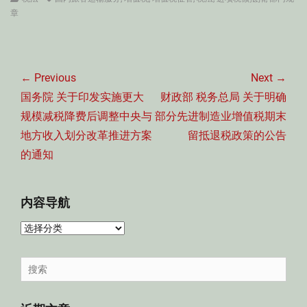
章
文
章
← Previous
Next →
导
Previous
Next
国务院 关于印发实施更大
财政部 税务总局 关于明确
航
post:
post:
规模减税降费后调整中央与
部分先进制造业增值税期末
地方收入划分改革推进方案
留抵退税政策的公告
的通知
内容导航
内
容
导
Search
航
for: