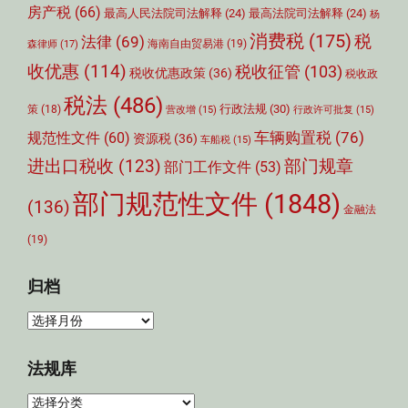
房产税
(66)
最高人民法院司法解释
(24)
最高法院司法解释
(24)
杨
消费税
(175)
税
法律
(69)
森律师
(17)
海南自由贸易港
(19)
收优惠
(114)
税收征管
(103)
税收优惠政策
(36)
税收政
税法
(486)
行政法规
(30)
策
(18)
营改增
(15)
行政许可批复
(15)
车辆购置税
(76)
规范性文件
(60)
资源税
(36)
车船税
(15)
部门规章
进出口税收
(123)
部门工作文件
(53)
部门规范性文件
(1848)
(136)
金融法
(19)
归档
归
档
法规库
法