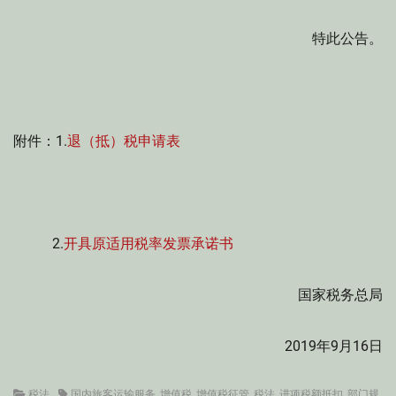
特此公告。
附件：1.
退（抵）税申请表
2.
开具原适用税率发票承诺书
国家税务总局
2019年9月16日
Categories
Tags
税法
国内旅客运输服务
,
增值税
,
增值税征管
,
税法
,
进项税额抵扣
,
部门规