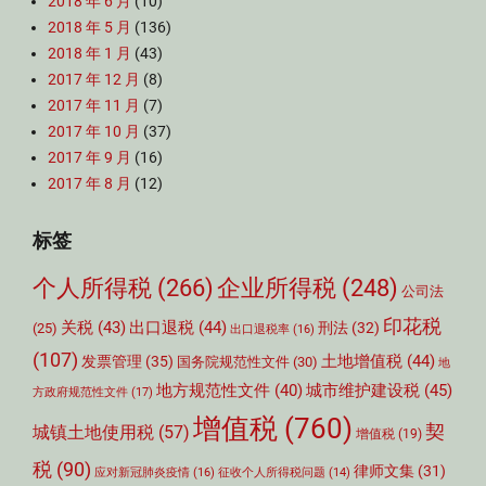
2018 年 6 月
(10)
2018 年 5 月
(136)
2018 年 1 月
(43)
2017 年 12 月
(8)
2017 年 11 月
(7)
2017 年 10 月
(37)
2017 年 9 月
(16)
2017 年 8 月
(12)
标签
个人所得税
(266)
企业所得税
(248)
公司法
印花税
关税
(43)
出口退税
(44)
刑法
(32)
(25)
出口退税率
(16)
(107)
土地增值税
(44)
发票管理
(35)
国务院规范性文件
(30)
地
城市维护建设税
(45)
地方规范性文件
(40)
方政府规范性文件
(17)
增值税
(760)
契
城镇土地使用税
(57)
增值税
(19)
税
(90)
律师文集
(31)
应对新冠肺炎疫情
(16)
征收个人所得税问题
(14)