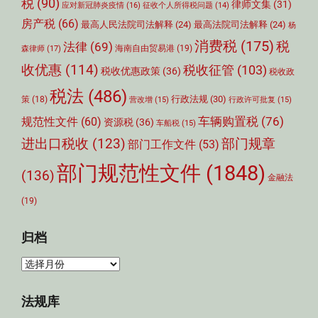
税
(90)
律师文集
(31)
应对新冠肺炎疫情
(16)
征收个人所得税问题
(14)
房产税
(66)
最高人民法院司法解释
(24)
最高法院司法解释
(24)
杨
消费税
(175)
税
法律
(69)
森律师
(17)
海南自由贸易港
(19)
收优惠
(114)
税收征管
(103)
税收优惠政策
(36)
税收政
税法
(486)
行政法规
(30)
策
(18)
营改增
(15)
行政许可批复
(15)
车辆购置税
(76)
规范性文件
(60)
资源税
(36)
车船税
(15)
部门规章
进出口税收
(123)
部门工作文件
(53)
部门规范性文件
(1848)
(136)
金融法
(19)
归档
归
档
法规库