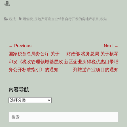
理。
Categories
Tags
税法
增值税
,
房地产开发企业销售自行开发的房地产项目
,
税法
文
章
← Previous
Next →
导
Previous
Next
国家税务总局办公厅 关于
财政部 税务总局 关于横琴
航
post:
post:
印发《税收管理领域基层政
新区企业所得税优惠目录增
务公开标准指引》的通知
列旅游产业项目的通知
内容导航
内
容
导
Search
航
for: