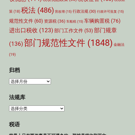
税法
(486)
行政法规
(30)
策
(18)
营改增
(15)
行政许可批复
(15)
车辆购置税
(76)
规范性文件
(60)
资源税
(36)
车船税
(15)
部门规章
进出口税收
(123)
部门工作文件
(53)
部门规范性文件
(1848)
(136)
金融法
(19)
归档
归
档
法规库
法
规
库
税语