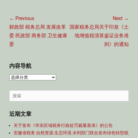
文
章
← Previous
Next →
导
Previous
Next
财政部 税务总局 发展改革
国家税务总局关于印发《土
航
post:
post:
委 民政部 商务部 卫生健康
地增值税清算鉴证业务准
委
则》的通知
内容导航
内
容
导
Search
航
for:
近期文章
关于发布《华东区域税务行政处罚裁量基准》的公告
安徽省税务 自然资源 生态环境 水利部门联合发布绿色转型税