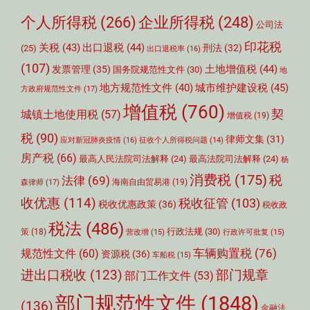
个人所得税
(266)
企业所得税
(248)
公司法
印花税
关税
(43)
出口退税
(44)
刑法
(32)
(25)
出口退税率
(16)
(107)
土地增值税
(44)
发票管理
(35)
国务院规范性文件
(30)
地
城市维护建设税
(45)
地方规范性文件
(40)
方政府规范性文件
(17)
增值税
(760)
契
城镇土地使用税
(57)
增值税
(19)
税
(90)
律师文集
(31)
应对新冠肺炎疫情
(16)
征收个人所得税问题
(14)
房产税
(66)
最高人民法院司法解释
(24)
最高法院司法解释
(24)
杨
消费税
(175)
税
法律
(69)
森律师
(17)
海南自由贸易港
(19)
收优惠
(114)
税收征管
(103)
税收优惠政策
(36)
税收政
税法
(486)
行政法规
(30)
策
(18)
营改增
(15)
行政许可批复
(15)
车辆购置税
(76)
规范性文件
(60)
资源税
(36)
车船税
(15)
部门规章
进出口税收
(123)
部门工作文件
(53)
部门规范性文件
(1848)
(136)
金融法