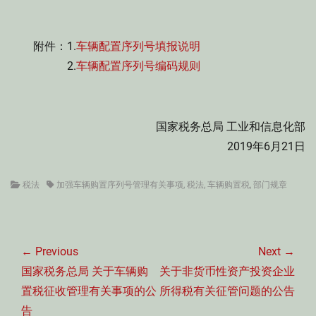
附件：1.
车辆配置序列号填报说明
2.
车辆配置序列号编码规则
国家税务总局 工业和信息化部
2019年6月21日
Categories
Tags
税法
加强车辆购置序列号管理有关事项
,
税法
,
车辆购置税
,
部门规章
文
章
← Previous
Next →
导
Previous
Next
国家税务总局 关于车辆购
关于非货币性资产投资企业
航
post:
post:
置税征收管理有关事项的公
所得税有关征管问题的公告
告