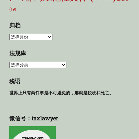
(19)
归档
归
档
法规库
法
规
库
税语
世界上只有两件事是不可避免的，那就是税收和死亡。
微信号：taxlawyer