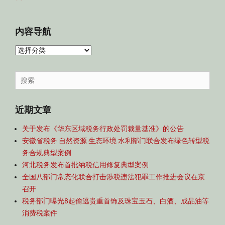
内容导航
内
容
导
Search
航
for:
近期文章
关于发布《华东区域税务行政处罚裁量基准》的公告
安徽省税务 自然资源 生态环境 水利部门联合发布绿色转型税
务合规典型案例
河北税务发布首批纳税信用修复典型案例
全国八部门常态化联合打击涉税违法犯罪工作推进会议在京
召开
税务部门曝光8起偷逃贵重首饰及珠宝玉石、白酒、成品油等
消费税案件