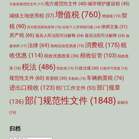
城市维护建设税
(45)
地方规范性文件
(40)
方政府规范性文件
(17)
增值税
(760)
契
城镇土地使用税
(57)
增值税
(19)
税
(90)
律师文集
(31)
应对新冠肺炎疫情
(16)
征收个人所得税问题
(14)
房产税
(66)
最高人民法院司法解释
(24)
最高法院司法解释
(24)
杨
消费税
(175)
税
法律
(69)
森律师
(17)
海南自由贸易港
(19)
收优惠
(114)
税收征管
(103)
税收优惠政策
(36)
税收政
税法
(486)
行政法规
(30)
策
(18)
营改增
(15)
行政许可批复
(15)
车辆购置税
(76)
规范性文件
(60)
资源税
(36)
车船税
(15)
部门规章
进出口税收
(123)
部门工作文件
(53)
部门规范性文件
(1848)
(136)
金融法
(19)
归档