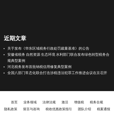
近期文章
关于发布《华东区域税务行政处罚裁量基准》的公告
安徽省税务 自然资源 生态环境 水利部门联合发布绿色转型税务合
规典型案例
河北税务发布首批纳税信用修复典型案例
全国八部门常态化联合打击涉税违法犯罪工作推进会议在京召开
Footer menu
首页
业务领域
法律法规
激活
增值税
税务合规
隐私政策
留言与咨询
税收优惠政策指引
团队介绍
税案通报