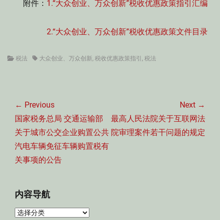
附件：
1.“大众创业、万众创新”税收优惠政策指引汇编
2.“大众创业、万众创新”税收优惠政策文件目录
Categories
Tags
税法
大众创业、万众创新
,
税收优惠政策指引
,
税法
文
章
← Previous
Next →
导
Previous
Next
国家税务总局 交通运输部
最高人民法院关于互联网法
航
post:
post:
关于城市公交企业购置公共
院审理案件若干问题的规定
汽电车辆免征车辆购置税有
关事项的公告
内容导航
内