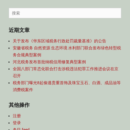
容
导
Search
航
for:
近期文章
关于发布《华东区域税务行政处罚裁量基准》的公告
安徽省税务 自然资源 生态环境 水利部门联合发布绿色转型税
务合规典型案例
河北税务发布首批纳税信用修复典型案例
全国八部门常态化联合打击涉税违法犯罪工作推进会议在京
召开
税务部门曝光8起偷逃贵重首饰及珠宝玉石、白酒、成品油等
消费税案件
其他操作
注册
登录
条目 feed