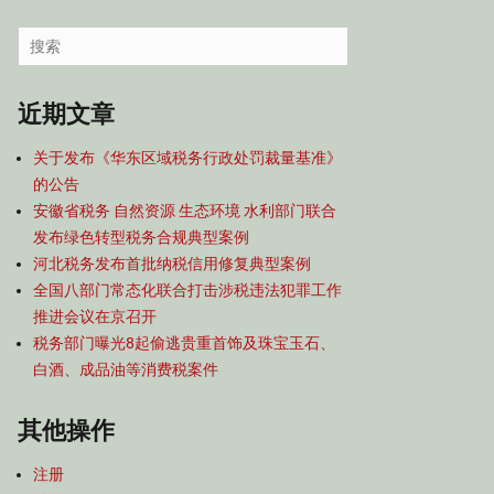
容
导
Search
航
for:
近期文章
关于发布《华东区域税务行政处罚裁量基准》
的公告
安徽省税务 自然资源 生态环境 水利部门联合
发布绿色转型税务合规典型案例
河北税务发布首批纳税信用修复典型案例
全国八部门常态化联合打击涉税违法犯罪工作
推进会议在京召开
税务部门曝光8起偷逃贵重首饰及珠宝玉石、
白酒、成品油等消费税案件
其他操作
注册