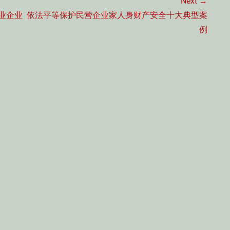
Next →
Next
业企业
依法平等保护民营企业家人身财产安全十大典型案
post:
例