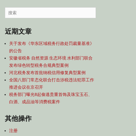
容
导
Search
航
for:
近期文章
关于发布《华东区域税务行政处罚裁量基准》
的公告
安徽省税务 自然资源 生态环境 水利部门联合
发布绿色转型税务合规典型案例
河北税务发布首批纳税信用修复典型案例
全国八部门常态化联合打击涉税违法犯罪工作
推进会议在京召开
税务部门曝光8起偷逃贵重首饰及珠宝玉石、
白酒、成品油等消费税案件
其他操作
注册