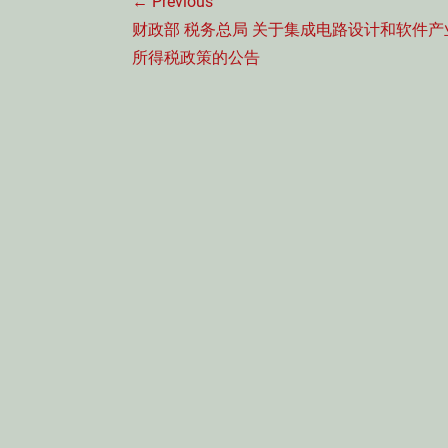
← Previous
章
Previous
财政部 税务总局 关于集成电路设计和软件产
导
post:
所得税政策的公告
航