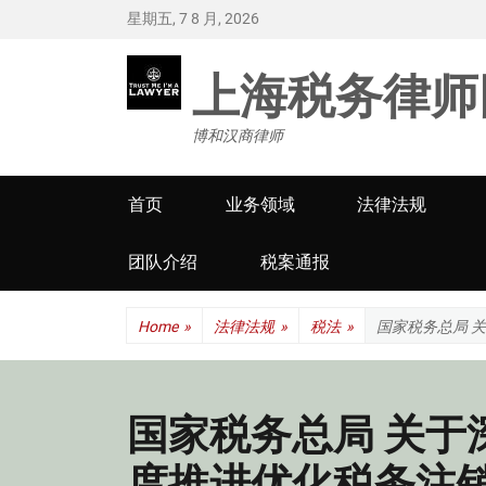
星期五, 7 8 月, 2026
上海税务律师
博和汉商律师
Primary
首页
业务领域
法律法规
menu
团队介绍
税案通报
Home
»
法律法规
»
税法
»
国家税务总局 
国家税务总局 关于
度推进优化税务注