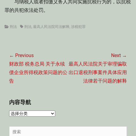
与纳税人或者扣缴义务人共同实施抗税行为的，以抗税
罪的共犯依法处罚。
Categories
Tags
刑法
刑法
,
最高人民法院司法解释
,
涉税犯罪
文
章
← Previous
Next →
导
Previous
Next
财政部 税务总局 关于永续
最高人民法院关于审理骗取
航
post:
post:
债企业所得税政策问题的公
出口退税刑事案件具体应用
告
法律若干问题的解释
内容导航
内
容
导
Search
航