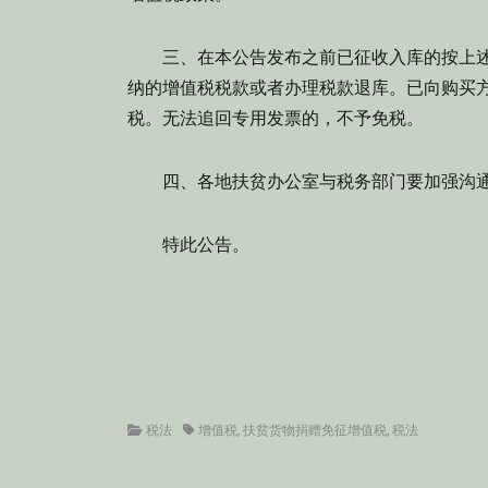
三、在本公告发布之前已征收入库的按上述
纳的增值税税款或者办理税款退库。已向购买
税。无法追回专用发票的，不予免税。
四、各地扶贫办公室与税务部门要加强沟通，
特此公告。
Categories
Tags
税法
增值税
,
扶贫货物捐赠免征增值税
,
税法