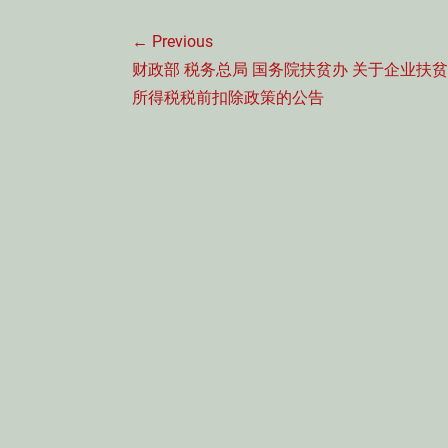
文
← Previous
章
Previous
财政部 税务总局 国务院扶贫办 关于企业扶
导
post:
所得税税前扣除政策的公告
航