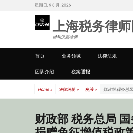
星期日, 9 8 月, 2026
上海税务律师
博和汉商律师
Primary
首页
业务领域
法律法规
menu
团队介绍
税案通报
Home
»
法律法规
»
税法
»
财政部 税务总
财政部 税务总局 
捐赠免征增值税政