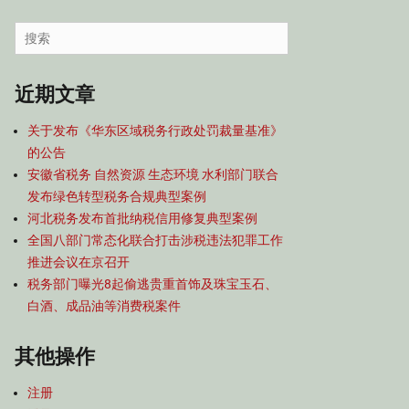
容
导
Search
航
for:
近期文章
关于发布《华东区域税务行政处罚裁量基准》
的公告
安徽省税务 自然资源 生态环境 水利部门联合
发布绿色转型税务合规典型案例
河北税务发布首批纳税信用修复典型案例
全国八部门常态化联合打击涉税违法犯罪工作
推进会议在京召开
税务部门曝光8起偷逃贵重首饰及珠宝玉石、
白酒、成品油等消费税案件
其他操作
注册