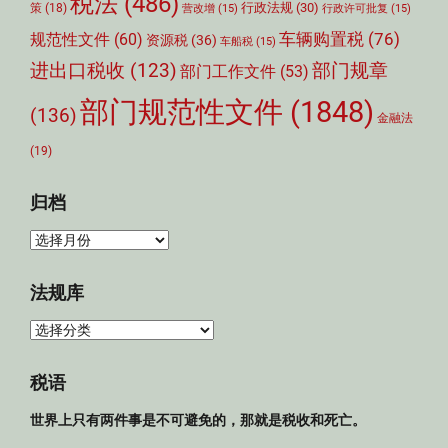
税法
(486)
行政法规
(30)
策
(18)
营改增
(15)
行政许可批复
(15)
车辆购置税
(76)
规范性文件
(60)
资源税
(36)
车船税
(15)
部门规章
进出口税收
(123)
部门工作文件
(53)
部门规范性文件
(1848)
(136)
金融法
(19)
归档
归
档
法规库
法
规
库
税语
世界上只有两件事是不可避免的，那就是税收和死亡。