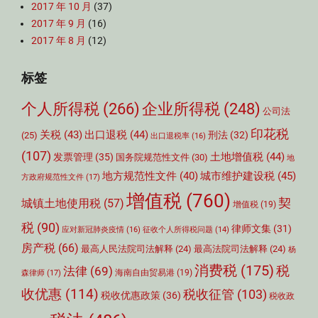
2017 年 10 月
(37)
2017 年 9 月
(16)
2017 年 8 月
(12)
标签
个人所得税
(266)
企业所得税
(248)
公司法
印花税
关税
(43)
出口退税
(44)
刑法
(32)
(25)
出口退税率
(16)
(107)
土地增值税
(44)
发票管理
(35)
国务院规范性文件
(30)
地
城市维护建设税
(45)
地方规范性文件
(40)
方政府规范性文件
(17)
增值税
(760)
契
城镇土地使用税
(57)
增值税
(19)
税
(90)
律师文集
(31)
应对新冠肺炎疫情
(16)
征收个人所得税问题
(14)
房产税
(66)
最高人民法院司法解释
(24)
最高法院司法解释
(24)
杨
消费税
(175)
税
法律
(69)
森律师
(17)
海南自由贸易港
(19)
收优惠
(114)
税收征管
(103)
税收优惠政策
(36)
税收政