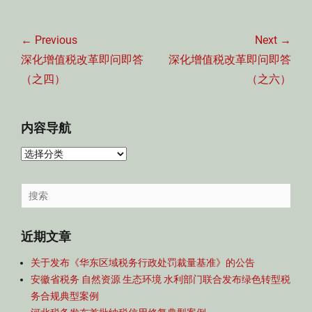
文
章
← Previous
Next →
导
Previous
Next
深化增值税改革即问即答
深化增值税改革即问即答
航
post:
post:
（之四）
（之六）
内容导航
内
容
导
Search
航
for:
近期文章
关于发布《华东区域税务行政处罚裁量基准》的公告
安徽省税务 自然资源 生态环境 水利部门联合发布绿色转型税
务合规典型案例