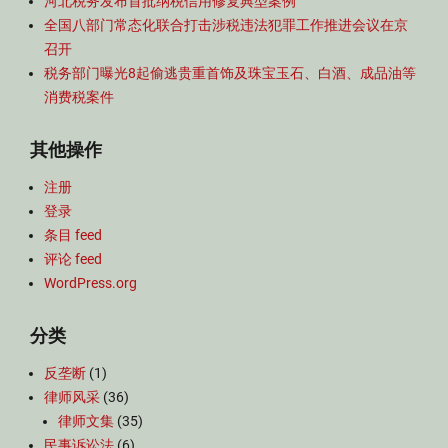
河北税务发布首批纳税信用修复典型案例
全国八部门常态化联合打击涉税违法犯罪工作推进会议在京
召开
税务部门曝光8起偷逃贵重首饰及珠宝玉石、白酒、成品油等
消费税案件
其他操作
注册
登录
条目 feed
评论 feed
WordPress.org
分类
反垄断
(1)
律师风采
(36)
律师文集
(35)
民事诉讼法
(6)