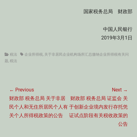
国家税务总局 财政部
中国人民银行
2019年3月1日
Categories
Tags
税法
企业所得税
,
关于非居民企业机构场所汇总缴纳企业所得税有关问
题
,
税法
文
章
← Previous
Next →
导
Previous
Next
财政部 税务总局 关于非居
财政部 税务总局 证监会 关
航
post:
post:
民个人和无住所居民个人有
于创新企业境内发行存托凭
关个人所得税政策的公告
证试点阶段有关税收政策的
公告