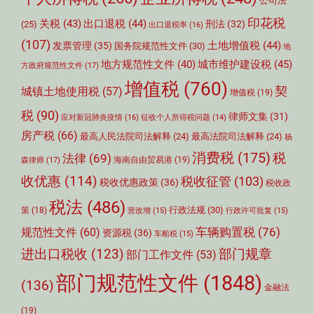
公司法
印花税
关税
(43)
出口退税
(44)
刑法
(32)
(25)
出口退税率
(16)
(107)
土地增值税
(44)
发票管理
(35)
国务院规范性文件
(30)
地
城市维护建设税
(45)
地方规范性文件
(40)
方政府规范性文件
(17)
增值税
(760)
契
城镇土地使用税
(57)
增值税
(19)
税
(90)
律师文集
(31)
应对新冠肺炎疫情
(16)
征收个人所得税问题
(14)
房产税
(66)
最高人民法院司法解释
(24)
最高法院司法解释
(24)
杨
消费税
(175)
税
法律
(69)
森律师
(17)
海南自由贸易港
(19)
收优惠
(114)
税收征管
(103)
税收优惠政策
(36)
税收政
税法
(486)
行政法规
(30)
策
(18)
营改增
(15)
行政许可批复
(15)
车辆购置税
(76)
规范性文件
(60)
资源税
(36)
车船税
(15)
部门规章
进出口税收
(123)
部门工作文件
(53)
部门规范性文件
(1848)
(136)
金融法
(19)