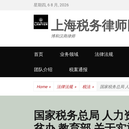
星期四, 6 8 月, 2026
上海税务律师
博和汉商律师
Primary
首页
业务领域
法律法规
menu
团队介绍
税案通报
Home
»
法律法规
»
税法
»
国家税务总局 
国家税务总局 人力
贫办 教育部 关于