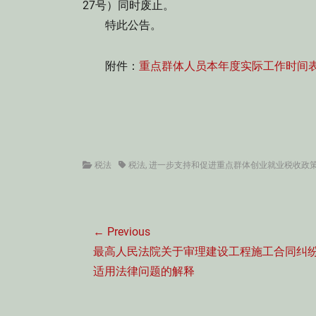
27号）同时废止。
特此公告。
附件：
重点群体人员本年度实际工作时间
Categories
Tags
税法
税法
,
进一步支持和促进重点群体创业就业税收政
文
← Previous
章
Previous
最高人民法院关于审理建设工程施工合同纠
导
post:
适用法律问题的解释
航