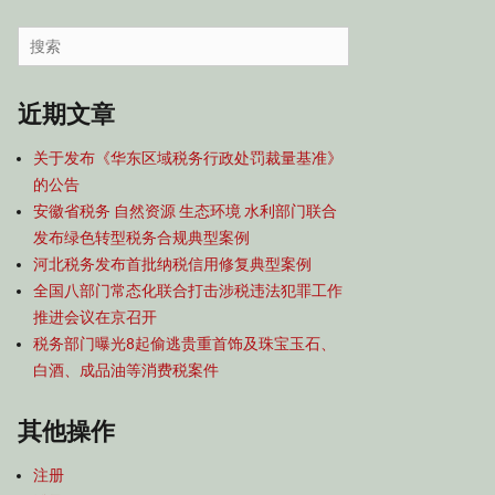
容
导
Search
航
for:
近期文章
关于发布《华东区域税务行政处罚裁量基准》
的公告
安徽省税务 自然资源 生态环境 水利部门联合
发布绿色转型税务合规典型案例
河北税务发布首批纳税信用修复典型案例
全国八部门常态化联合打击涉税违法犯罪工作
推进会议在京召开
税务部门曝光8起偷逃贵重首饰及珠宝玉石、
白酒、成品油等消费税案件
其他操作
注册