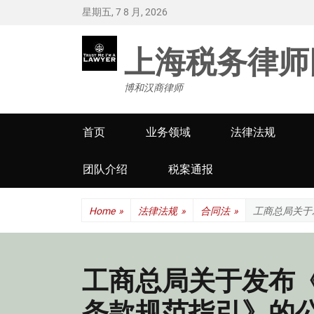
星期五, 7 8 月, 2026
上海税务律师
博和汉商律师
Primary
首页
业务领域
法律法规
menu
团队介绍
税案通报
Home
»
法律法规
»
合同法
»
工商总局关于
工商总局关于发布
条款规范指引》的