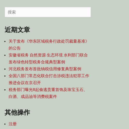
容
导
Search
航
for:
近期文章
关于发布《华东区域税务行政处罚裁量基准》
的公告
安徽省税务 自然资源 生态环境 水利部门联合
发布绿色转型税务合规典型案例
河北税务发布首批纳税信用修复典型案例
全国八部门常态化联合打击涉税违法犯罪工作
推进会议在京召开
税务部门曝光8起偷逃贵重首饰及珠宝玉石、
白酒、成品油等消费税案件
其他操作
注册