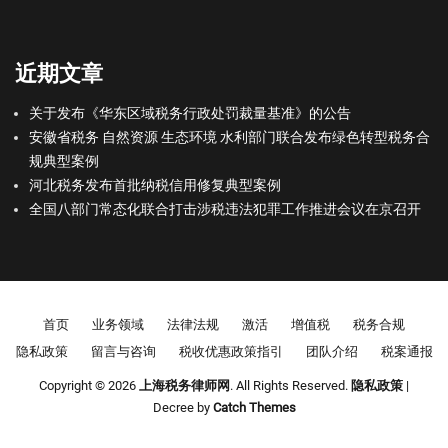
近期文章
关于发布《华东区域税务行政处罚裁量基准》的公告
安徽省税务 自然资源 生态环境 水利部门联合发布绿色转型税务合
规典型案例
河北税务发布首批纳税信用修复典型案例
全国八部门常态化联合打击涉税违法犯罪工作推进会议在京召开
Footer menu
首页
业务领域
法律法规
激活
增值税
税务合规
隐私政策
留言与咨询
税收优惠政策指引
团队介绍
税案通报
Copyright © 2026
上海税务律师网
. All Rights Reserved.
隐私政策
|
Decree by
Catch Themes