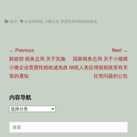
Categories
Tags
税法
企业所得税
,
小微企业
,
普惠性所得税减免政策
文
章
← Previous
Next →
导
Previous
Next
财政部 税务总局 关于实施
国家税务总局 关于小规模
航
post:
post:
小微企业普惠性税收减免政
纳税人免征增值税政策有关
策的通知
征管问题的公告
内容导航
内
容
导
Search
航
for: