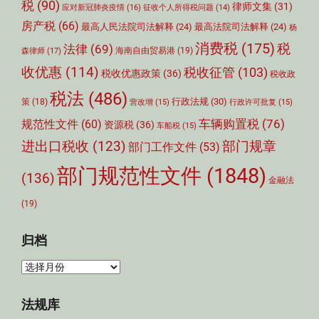
税
(90)
律师文集
(31)
应对新冠肺炎疫情
(16)
征收个人所得税问题
(14)
房产税
(66)
最高人民法院司法解释
(24)
最高法院司法解释
(24)
杨
消费税
(175)
税
法律
(69)
森律师
(17)
海南自由贸易港
(19)
收优惠
(114)
税收征管
(103)
税收优惠政策
(36)
税收政
税法
(486)
行政法规
(30)
策
(18)
营改增
(15)
行政许可批复
(15)
车辆购置税
(76)
规范性文件
(60)
资源税
(36)
车船税
(15)
部门规章
进出口税收
(123)
部门工作文件
(53)
部门规范性文件
(1848)
(136)
金融法
(19)
归档
归
档
法规库