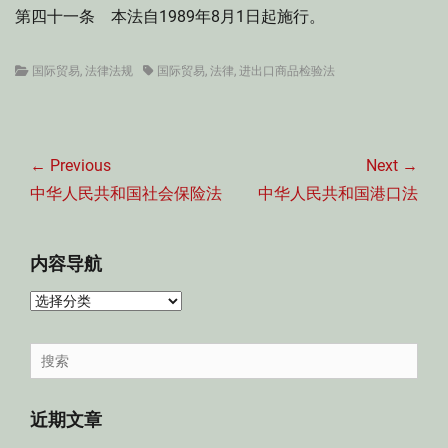
第四十一条 本法自1989年8月1日起施行。
Categories
Tags
国际贸易
,
法律法规
国际贸易
,
法律
,
进出口商品检验法
文
章
← Previous
Next →
导
Previous
Next
中华人民共和国社会保险法
中华人民共和国港口法
航
post:
post:
内容导航
内
容
导
Search
航
for:
近期文章