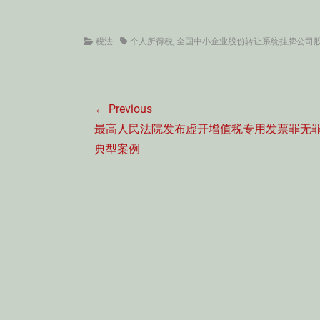
Categories
Tags
税法
个人所得税
,
全国中小企业股份转让系统挂牌公司
文
← Previous
章
Previous
最高人民法院发布虚开增值税专用发票罪无
导
post:
典型案例
航