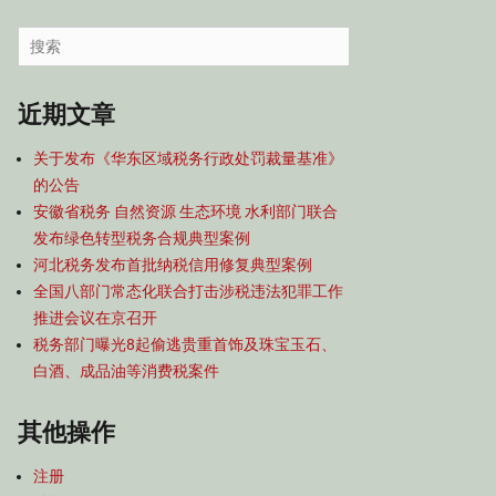
容
导
Search
航
for:
近期文章
关于发布《华东区域税务行政处罚裁量基准》
的公告
安徽省税务 自然资源 生态环境 水利部门联合
发布绿色转型税务合规典型案例
河北税务发布首批纳税信用修复典型案例
全国八部门常态化联合打击涉税违法犯罪工作
推进会议在京召开
税务部门曝光8起偷逃贵重首饰及珠宝玉石、
白酒、成品油等消费税案件
其他操作
注册