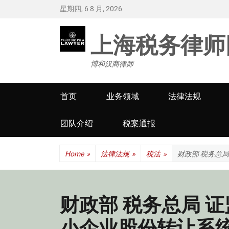
星期四, 6 8 月, 2026
上海税务律师
博和汉商律师
Primary
首页
业务领域
法律法规
menu
团队介绍
税案通报
Home
»
法律法规
»
税法
»
财政部 税务总
财政部 税务总局 
小企业股份转让系