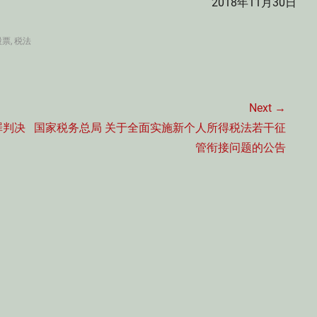
2018年11月30日
股票
,
税法
Next →
Next
罪判决
国家税务总局 关于全面实施新个人所得税法若干征
post:
管衔接问题的公告