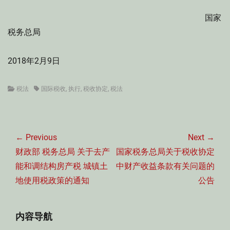
国家
税务总局
2018年2月9日
Categories
Tags
税法
国际税收
,
执行
,
税收协定
,
税法
文
章
← Previous
Next →
导
Previous
Next
财政部 税务总局 关于去产
国家税务总局关于税收协定
航
post:
post:
能和调结构房产税 城镇土
中财产收益条款有关问题的
地使用税政策的通知
公告
内容导航