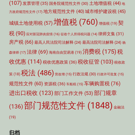
(107)
土地增值税
(44)
发票管理
(35)
国务院规范性文件
(30)
地
城市维护建设税
(45)
地方规范性文件
(40)
方政府规范性文件
(17)
增值税
(760)
契
城镇土地使用税
(57)
增值税
(19)
税
(90)
律师文集
(31)
应对新冠肺炎疫情
(16)
征收个人所得税问题
(14)
房产税
(66)
最高人民法院司法解释
(24)
最高法院司法解释
(24)
杨
消费税
(175)
税
法律
(69)
森律师
(17)
海南自由贸易港
(19)
收优惠
(114)
税收征管
(103)
税收优惠政策
(36)
税收政
税法
(486)
行政法规
(30)
策
(18)
营改增
(15)
行政许可批复
(15)
车辆购置税
(76)
规范性文件
(60)
资源税
(36)
车船税
(15)
部门规章
进出口税收
(123)
部门工作文件
(53)
部门规范性文件
(1848)
(136)
金融法
(19)
归档