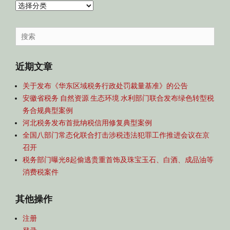
内
容
导
Search
航
for:
近期文章
关于发布《华东区域税务行政处罚裁量基准》的公告
安徽省税务 自然资源 生态环境 水利部门联合发布绿色转型税
务合规典型案例
河北税务发布首批纳税信用修复典型案例
全国八部门常态化联合打击涉税违法犯罪工作推进会议在京
召开
税务部门曝光8起偷逃贵重首饰及珠宝玉石、白酒、成品油等
消费税案件
其他操作
注册