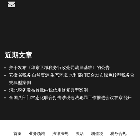
Email
近期文章
关于发布《华东区域税务行政处罚裁量基准》的公告
安徽省税务 自然资源 生态环境 水利部门联合发布绿色转型税务合
规典型案例
河北税务发布首批纳税信用修复典型案例
全国八部门常态化联合打击涉税违法犯罪工作推进会议在京召开
Footer menu
首页
业务领域
法律法规
激活
增值税
税务合规