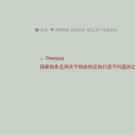
国家税
2012年1
Categories
Tags
税法
国际税收
,
税收协定
,
税法
,
财产收益条款
文
← Previous
章
Previous
国家税务总局关于税收协定执行若干问题的
导
post:
航