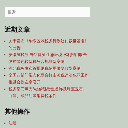
容
导
Search
航
for:
近期文章
关于发布《华东区域税务行政处罚裁量基准》
的公告
安徽省税务 自然资源 生态环境 水利部门联合
发布绿色转型税务合规典型案例
河北税务发布首批纳税信用修复典型案例
全国八部门常态化联合打击涉税违法犯罪工作
推进会议在京召开
税务部门曝光8起偷逃贵重首饰及珠宝玉石、
白酒、成品油等消费税案件
其他操作
注册