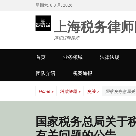
星期六, 8 8 月, 2026
上海税务律师
博和汉商律师
Primary
首页
业务领域
法律法规
menu
团队介绍
税案通报
Home
»
法律法规
»
税法
»
国家税务总局关
国家税务总局关于
有关问题的公告