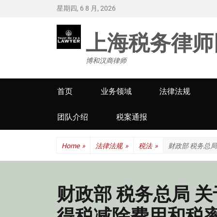
星期四, 6 8 月, 2026
上海税务律师
博和汉商律师
Primary
首页
业务领域
法律法规
menu
团队介绍
税案通报
Home
»
法律法规
»
税法
»
财政部 税务总
财政部 税务总局 关
得税减除费用和税