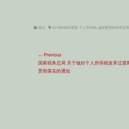
Categories
Tags
税法
2018年第四季度
,
个人所得税
,
减除费用和税率适用
文
← Previous
章
Previous
国家税务总局 关于做好个人所得税改革过渡
导
post:
贯彻落实的通知
航