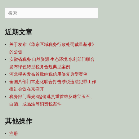
容
导
Search
航
for:
近期文章
关于发布《华东区域税务行政处罚裁量基准》
的公告
安徽省税务 自然资源 生态环境 水利部门联合
发布绿色转型税务合规典型案例
河北税务发布首批纳税信用修复典型案例
全国八部门常态化联合打击涉税违法犯罪工作
推进会议在京召开
税务部门曝光8起偷逃贵重首饰及珠宝玉石、
白酒、成品油等消费税案件
其他操作
注册