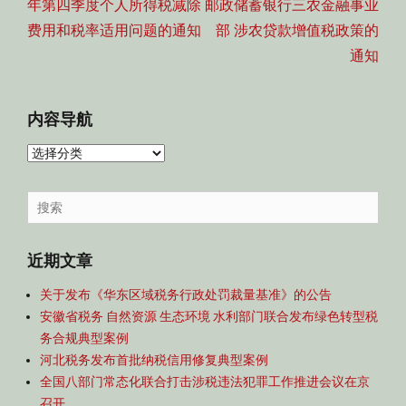
航
post:
post:
年第四季度个人所得税减除
邮政储蓄银行三农金融事业
费用和税率适用问题的通知
部 涉农贷款增值税政策的
通知
内容导航
内
容
导
Search
航
for:
近期文章
关于发布《华东区域税务行政处罚裁量基准》的公告
安徽省税务 自然资源 生态环境 水利部门联合发布绿色转型税
务合规典型案例
河北税务发布首批纳税信用修复典型案例
全国八部门常态化联合打击涉税违法犯罪工作推进会议在京
召开