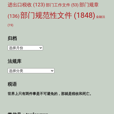
部门规章
进出口税收
(123)
部门工作文件
(53)
部门规范性文件
(1848)
(136)
金融法
(19)
归档
归
档
法规库
法
规
库
税语
世界上只有两件事是不可避免的，那就是税收和死亡。