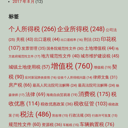
2017 年 8 月
(12)
标签
个人所得税
(266)
企业所得税
(248)
公司法
印花税
关税
(43)
出口退税
(44)
刑法
(32)
(25)
出口退税率
(16)
(107)
土地增值税
(44)
发票管理
(35)
国务院规范性文件
(30)
地
城市维护建设税
(45)
地方规范性文件
(40)
方政府规范性文件
(17)
增值税
(760)
契
城镇土地使用税
(57)
增值税
(19)
税
(90)
律师文集
(31)
应对新冠肺炎疫情
(16)
征收个人所得税问题
(14)
房产税
(66)
最高人民法院司法解释
(24)
最高法院司法解释
(24)
杨
消费税
(175)
税
法律
(69)
森律师
(17)
海南自由贸易港
(19)
收优惠
(114)
税收征管
(103)
税收优惠政策
(36)
税收政
税法
(486)
行政法规
(30)
策
(18)
营改增
(15)
行政许可批复
(15)
车辆购置税
(76)
规范性文件
(60)
资源税
(36)
车船税
(15)