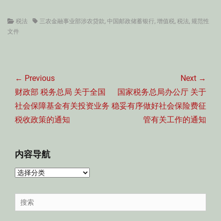
Categories
Tags
税法
三农金融事业部涉农贷款
,
中国邮政储蓄银行
,
增值税
,
税法
,
规范性
文件
文
章
← Previous
Next →
导
Previous
Next
财政部 税务总局 关于全国
国家税务总局办公厅 关于
航
post:
post:
社会保障基金有关投资业务
稳妥有序做好社会保险费征
税收政策的通知
管有关工作的通知
内容导航
内
容
导
Search
航
for: