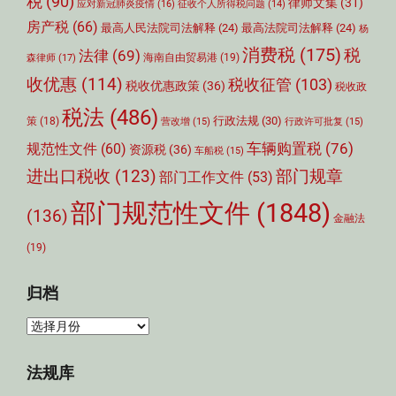
税
(90)
律师文集
(31)
应对新冠肺炎疫情
(16)
征收个人所得税问题
(14)
房产税
(66)
最高人民法院司法解释
(24)
最高法院司法解释
(24)
杨
消费税
(175)
税
法律
(69)
森律师
(17)
海南自由贸易港
(19)
收优惠
(114)
税收征管
(103)
税收优惠政策
(36)
税收政
税法
(486)
行政法规
(30)
策
(18)
营改增
(15)
行政许可批复
(15)
车辆购置税
(76)
规范性文件
(60)
资源税
(36)
车船税
(15)
部门规章
进出口税收
(123)
部门工作文件
(53)
部门规范性文件
(1848)
(136)
金融法
(19)
归档
归
档
法规库