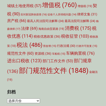
增值税
(760)
契
城镇土地使用税
(57)
增值税
(19)
税
(90)
律师文集
(31)
应对新冠肺炎疫情
(16)
征收个人所得税问题
(14)
房产税
(66)
最高人民法院司法解释
(24)
最高法院司法解释
(24)
杨
消费税
(175)
税
法律
(69)
森律师
(17)
海南自由贸易港
(19)
收优惠
(114)
税收征管
(103)
税收优惠政策
(36)
税收政
税法
(486)
行政法规
(30)
策
(18)
营改增
(15)
行政许可批复
(15)
车辆购置税
(76)
规范性文件
(60)
资源税
(36)
车船税
(15)
部门规章
进出口税收
(123)
部门工作文件
(53)
部门规范性文件
(1848)
(136)
金融法
(19)
归档
归