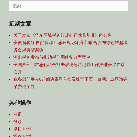
导
Search
航
for:
近期文章
关于发布《华东区域税务行政处罚裁量基准》的公告
安徽省税务 自然资源 生态环境 水利部门联合发布绿色转型税
务合规典型案例
河北税务发布首批纳税信用修复典型案例
全国八部门常态化联合打击涉税违法犯罪工作推进会议在京
召开
税务部门曝光8起偷逃贵重首饰及珠宝玉石、白酒、成品油等
消费税案件
其他操作
注册
登录
条目 feed
评论 feed