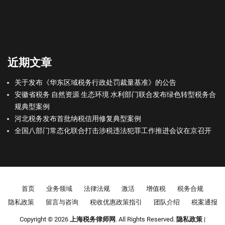
近期文章
关于发布《华东区域税务行政处罚裁量基准》的公告
安徽省税务 自然资源 生态环境 水利部门联合发布绿色转型税务合
规典型案例
河北税务发布首批纳税信用修复典型案例
全国八部门常态化联合打击涉税违法犯罪工作推进会议在京召开
Footer menu
首页
业务领域
法律法规
激活
增值税
税务合规
隐私政策
留言与咨询
税收优惠政策指引
团队介绍
税案通报
Copyright © 2026
上海税务律师网
. All Rights Reserved.
隐私政策
|