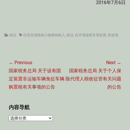
2016年7月6日
Categories
Tags
税法
住宿业增值税小规模纳税人
,
税法
,
自开增值税专用发票
,
营改增
文
章
← Previous
Next →
导
Previous
Next
国家税务总局 关于设有固
国家税务总局 关于个人保
航
post:
post:
定装置非运输车辆免征车辆
险代理人税收征管有关问题
购置税有关事项的公告
的公告
内容导航
内
容