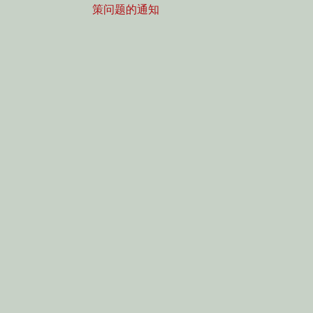
导
post:
策问题的通知
航