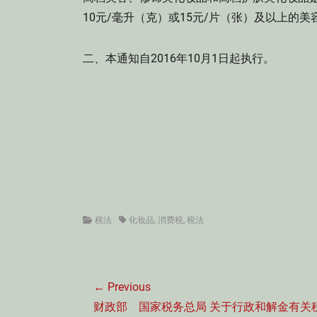
10元/毫升（克）或15元/片（张）及以上的
二、本通知自2016年10月1日起执行。
Categories
Tags
税法
化妆品
,
消费税
,
税法
文
← Previous
章
Previous
财政部 国家税务总局 关于行政和解金有关