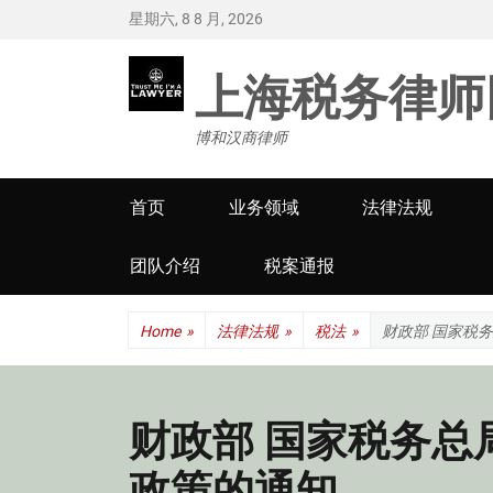
星期六, 8 8 月, 2026
上海税务律师
博和汉商律师
Primary
首页
业务领域
法律法规
menu
团队介绍
税案通报
Home
»
法律法规
»
税法
»
财政部 国家税
财政部 国家税务总
政策的通知