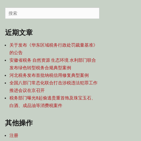
容
导
Search
航
for:
近期文章
关于发布《华东区域税务行政处罚裁量基准》
的公告
安徽省税务 自然资源 生态环境 水利部门联合
发布绿色转型税务合规典型案例
河北税务发布首批纳税信用修复典型案例
全国八部门常态化联合打击涉税违法犯罪工作
推进会议在京召开
税务部门曝光8起偷逃贵重首饰及珠宝玉石、
白酒、成品油等消费税案件
其他操作
注册