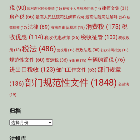
税
(90)
律师文集
(31)
应对新冠肺炎疫情
(16)
征收个人所得税问题
(14)
房产税
(66)
最高人民法院司法解释
(24)
最高法院司法解释
(24)
杨
消费税
(175)
税
法律
(69)
森律师
(17)
海南自由贸易港
(19)
收优惠
(114)
税收征管
(103)
税收优惠政策
(36)
税收政
税法
(486)
行政法规
(30)
策
(18)
营改增
(15)
行政许可批复
(15)
车辆购置税
(76)
规范性文件
(60)
资源税
(36)
车船税
(15)
部门规章
进出口税收
(123)
部门工作文件
(53)
部门规范性文件
(1848)
(136)
金融法
(19)
归档
归
档
法规库