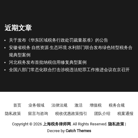
近期文章
关于发布《华东区域税务行政处罚裁量基准》的公告
安徽省税务 自然资源 生态环境 水利部门联合发布绿色转型税务合
规典型案例
河北税务发布首批纳税信用修复典型案例
全国八部门常态化联合打击涉税违法犯罪工作推进会议在京召开
Footer menu
首页
业务领域
法律法规
激活
增值税
税务合规
隐私政策
留言与咨询
税收优惠政策指引
团队介绍
税案通报
Copyright © 2026
上海税务律师网
. All Rights Reserved.
隐私政策
|
Decree by
Catch Themes