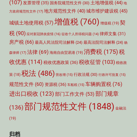
(107)
土地增值税
(44)
发票管理
(35)
国务院规范性文件
(30)
地
城市维护建设税
(45)
地方规范性文件
(40)
方政府规范性文件
(17)
增值税
(760)
契
城镇土地使用税
(57)
增值税
(19)
税
(90)
律师文集
(31)
应对新冠肺炎疫情
(16)
征收个人所得税问题
(14)
房产税
(66)
最高人民法院司法解释
(24)
最高法院司法解释
(24)
杨
消费税
(175)
税
法律
(69)
森律师
(17)
海南自由贸易港
(19)
收优惠
(114)
税收征管
(103)
税收优惠政策
(36)
税收政
税法
(486)
行政法规
(30)
策
(18)
营改增
(15)
行政许可批复
(15)
车辆购置税
(76)
规范性文件
(60)
资源税
(36)
车船税
(15)
部门规章
进出口税收
(123)
部门工作文件
(53)
部门规范性文件
(1848)
(136)
金融法
(19)
归档