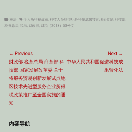
Categories
Tags
税法
个人所得税政策
,
科技人员取得职务科技成果转化现金奖励
,
科技部
,
税务总局
,
税法
,
财政部
,
财税（2018）58号文
文
章
← Previous
Next →
导
Previous
Next
财政部 税务总局 商务部 科
中华人民共和国促进科技成
航
post:
post:
技部 国家发展改革委 关于
果转化法
将服务贸易创新发展试点地
区技术先进型服务企业所得
税政策推广至全国实施的通
知
内容导航