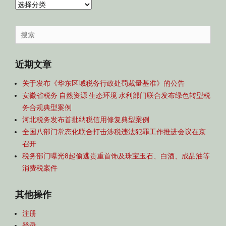
内
容
导
Search
航
for:
近期文章
关于发布《华东区域税务行政处罚裁量基准》的公告
安徽省税务 自然资源 生态环境 水利部门联合发布绿色转型税
务合规典型案例
河北税务发布首批纳税信用修复典型案例
全国八部门常态化联合打击涉税违法犯罪工作推进会议在京
召开
税务部门曝光8起偷逃贵重首饰及珠宝玉石、白酒、成品油等
消费税案件
其他操作
注册
登录