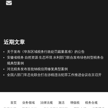
Email
近期文章
关于发布《华东区域税务行政处罚裁量基准》的公告
安徽省税务 自然资源 生态环境 水利部门联合发布绿色转型税务合
规典型案例
河北税务发布首批纳税信用修复典型案例
全国八部门常态化联合打击涉税违法犯罪工作推进会议在京召开
Footer menu
首页
业务领域
法律法规
激活
增值税
税务合规