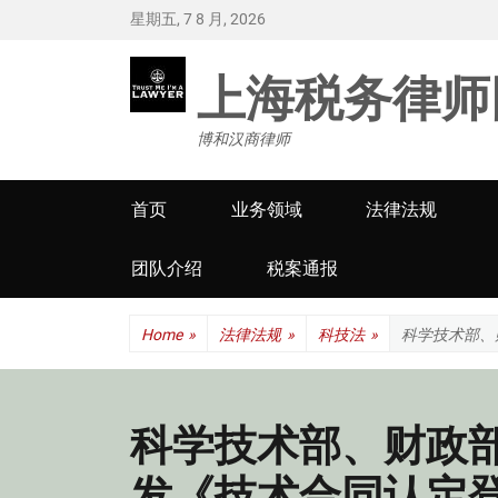
星期五, 7 8 月, 2026
上海税务律师
博和汉商律师
Primary
首页
业务领域
法律法规
menu
团队介绍
税案通报
Home
»
法律法规
»
科技法
»
科学技术部、
科学技术部、财政
发《技术合同认定