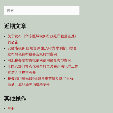
容
导
Search
航
for:
近期文章
关于发布《华东区域税务行政处罚裁量基准》
的公告
安徽省税务 自然资源 生态环境 水利部门联合
发布绿色转型税务合规典型案例
河北税务发布首批纳税信用修复典型案例
全国八部门常态化联合打击涉税违法犯罪工作
推进会议在京召开
税务部门曝光8起偷逃贵重首饰及珠宝玉石、
白酒、成品油等消费税案件
其他操作
注册