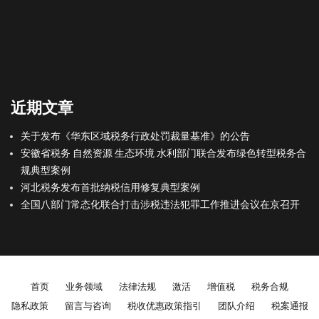
近期文章
关于发布《华东区域税务行政处罚裁量基准》的公告
安徽省税务 自然资源 生态环境 水利部门联合发布绿色转型税务合
规典型案例
河北税务发布首批纳税信用修复典型案例
全国八部门常态化联合打击涉税违法犯罪工作推进会议在京召开
Footer menu
首页
业务领域
法律法规
激活
增值税
税务合规
隐私政策
留言与咨询
税收优惠政策指引
团队介绍
税案通报