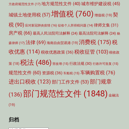
城市维护建设税
(45)
地方规范性文件
(40)
方政府规范性文件
(17)
增值税
(760)
契
城镇土地使用税
(57)
增值税
(19)
税
(90)
律师文集
(31)
应对新冠肺炎疫情
(16)
征收个人所得税问题
(14)
房产税
(66)
最高人民法院司法解释
(24)
最高法院司法解释
(24)
杨
消费税
(175)
税
法律
(69)
森律师
(17)
海南自由贸易港
(19)
收优惠
(114)
税收征管
(103)
税收优惠政策
(36)
税收政
税法
(486)
行政法规
(30)
策
(18)
营改增
(15)
行政许可批复
(15)
车辆购置税
(76)
规范性文件
(60)
资源税
(36)
车船税
(15)
部门规章
进出口税收
(123)
部门工作文件
(53)
部门规范性文件
(1848)
(136)
金融法
(19)
归档