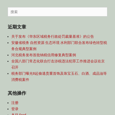
容
导
Search
航
for:
近期文章
关于发布《华东区域税务行政处罚裁量基准》的公告
安徽省税务 自然资源 生态环境 水利部门联合发布绿色转型税
务合规典型案例
河北税务发布首批纳税信用修复典型案例
全国八部门常态化联合打击涉税违法犯罪工作推进会议在京
召开
税务部门曝光8起偷逃贵重首饰及珠宝玉石、白酒、成品油等
消费税案件
其他操作
注册
登录