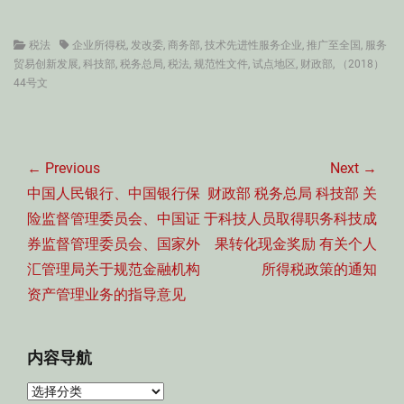
Categories
Tags
税法
企业所得税
,
发改委
,
商务部
,
技术先进性服务企业
,
推广至全国
,
服务
贸易创新发展
,
科技部
,
税务总局
,
税法
,
规范性文件
,
试点地区
,
财政部
,
（2018）
44号文
文
章
← Previous
Next →
导
Previous
Next
中国人民银行、中国银行保
财政部 税务总局 科技部 关
航
post:
post:
险监督管理委员会、中国证
于科技人员取得职务科技成
券监督管理委员会、国家外
果转化现金奖励 有关个人
汇管理局关于规范金融机构
所得税政策的通知
资产管理业务的指导意见
内容导航
内