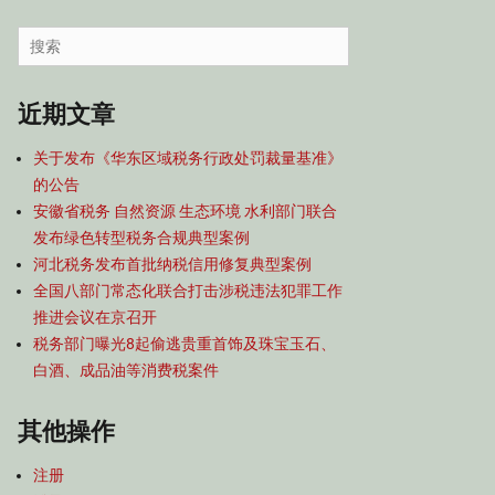
容
导
Search
航
for:
近期文章
关于发布《华东区域税务行政处罚裁量基准》
的公告
安徽省税务 自然资源 生态环境 水利部门联合
发布绿色转型税务合规典型案例
河北税务发布首批纳税信用修复典型案例
全国八部门常态化联合打击涉税违法犯罪工作
推进会议在京召开
税务部门曝光8起偷逃贵重首饰及珠宝玉石、
白酒、成品油等消费税案件
其他操作
注册