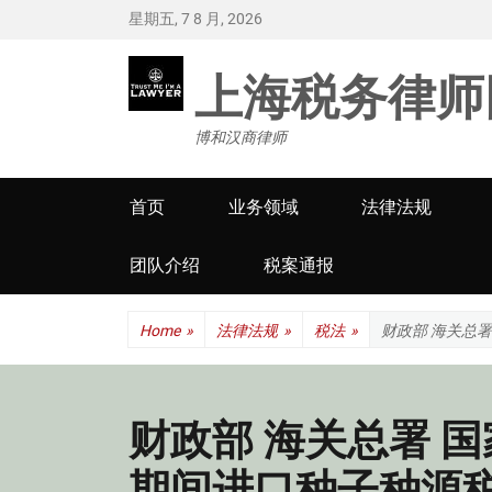
星期五, 7 8 月, 2026
上海税务律师
博和汉商律师
Primary
首页
业务领域
法律法规
menu
团队介绍
税案通报
Home
»
法律法规
»
税法
»
财政部 海关总
财政部 海关总署 国
期间进口种子种源