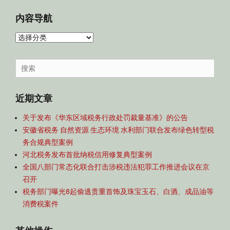
内容导航
内
容
导
Search
航
for:
近期文章
关于发布《华东区域税务行政处罚裁量基准》的公告
安徽省税务 自然资源 生态环境 水利部门联合发布绿色转型税
务合规典型案例
河北税务发布首批纳税信用修复典型案例
全国八部门常态化联合打击涉税违法犯罪工作推进会议在京
召开
税务部门曝光8起偷逃贵重首饰及珠宝玉石、白酒、成品油等
消费税案件