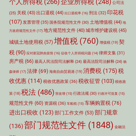
个人所得税
(266)
企业所得税
(248)
公司法
印花税
关税
(43)
出口退税
(44)
刑法
(32)
(25)
出口退税率
(16)
(107)
土地增值税
(44)
发票管理
(35)
国务院规范性文件
(30)
地
城市维护建设税
(45)
地方规范性文件
(40)
方政府规范性文件
(17)
增值税
(760)
契
城镇土地使用税
(57)
增值税
(19)
税
(90)
律师文集
(31)
应对新冠肺炎疫情
(16)
征收个人所得税问题
(14)
房产税
(66)
最高人民法院司法解释
(24)
最高法院司法解释
(24)
杨
消费税
(175)
税
法律
(69)
森律师
(17)
海南自由贸易港
(19)
收优惠
(114)
税收征管
(103)
税收优惠政策
(36)
税收政
税法
(486)
行政法规
(30)
策
(18)
营改增
(15)
行政许可批复
(15)
车辆购置税
(76)
规范性文件
(60)
资源税
(36)
车船税
(15)
部门规章
进出口税收
(123)
部门工作文件
(53)
部门规范性文件
(1848)
(136)
金融法