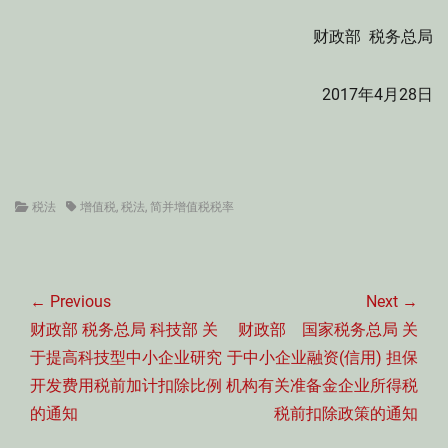
财政部 税务总局
2017年4月28日
Categories
Tags
税法
增值税
,
税法
,
简并增值税税率
文
章
← Previous
Next →
导
Previous
Next
财政部 税务总局 科技部 关
财政部 国家税务总局 关
航
post:
post:
于提高科技型中小企业研究
于中小企业融资(信用) 担保
开发费用税前加计扣除比例
机构有关准备金企业所得税
的通知
税前扣除政策的通知