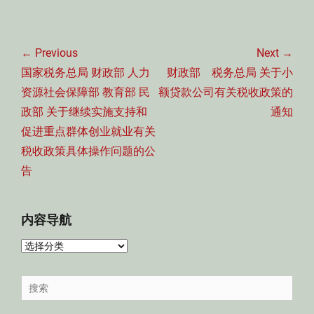
文
章
← Previous
Next →
导
Previous
Next
国家税务总局 财政部 人力
财政部 税务总局 关于小
航
post:
post:
资源社会保障部 教育部 民
额贷款公司有关税收政策的
政部 关于继续实施支持和
通知
促进重点群体创业就业有关
税收政策具体操作问题的公
告
内容导航
内
容
导
Search
航
for: