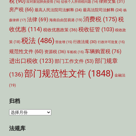
税
(90)
律师文集
(31)
应对新冠肺炎疫情
(16)
征收个人所得税问题
(14)
房产税
(66)
最高人民法院司法解释
(24)
最高法院司法解释
(24)
杨
消费税
(175)
税
法律
(69)
森律师
(17)
海南自由贸易港
(19)
收优惠
(114)
税收征管
(103)
税收优惠政策
(36)
税收政
税法
(486)
行政法规
(30)
策
(18)
营改增
(15)
行政许可批复
(15)
车辆购置税
(76)
规范性文件
(60)
资源税
(36)
车船税
(15)
部门规章
进出口税收
(123)
部门工作文件
(53)
部门规范性文件
(1848)
(136)
金融法
(19)
归档
归
档
法规库