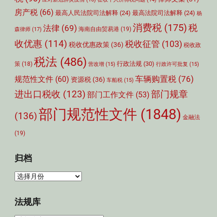
房产税
(66)
最高人民法院司法解释
(24)
最高法院司法解释
(24)
杨
消费税
(175)
税
法律
(69)
森律师
(17)
海南自由贸易港
(19)
收优惠
(114)
税收征管
(103)
税收优惠政策
(36)
税收政
税法
(486)
行政法规
(30)
策
(18)
营改增
(15)
行政许可批复
(15)
车辆购置税
(76)
规范性文件
(60)
资源税
(36)
车船税
(15)
部门规章
进出口税收
(123)
部门工作文件
(53)
部门规范性文件
(1848)
(136)
金融法
(19)
归档
归
档
法规库