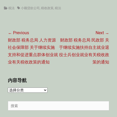
Categories
Tags
税法
小额贷款公司
,
税收政策
,
税法
文
章
← Previous
Next →
导
Previous
Next
财政部 税务总局 人力资源
财政部 税务总局 民政部 关
航
post:
post:
社会保障部 关于继续实施
于继续实施扶持自主就业退
支持和促进重点群体创业就
役士兵创业就业有关税收政
业有关税收政策的通知
策的通知
内容导航
内
容
导
Search
航
for: