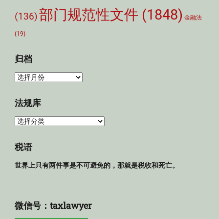
部门规范性文件
(1848)
(136)
金融法
(19)
归档
归
档
法规库
法
规
库
税语
世界上只有两件事是不可避免的，那就是税收和死亡。
微信号：taxlawyer