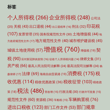
标签
个人所得税
(266)
企业所得税
(248)
公司法
印花税
关税
(43)
出口退税
(44)
刑法
(32)
(25)
出口退税率
(16)
(107)
土地增值税
(44)
发票管理
(35)
国务院规范性文件
(30)
地
城市维护建设税
(45)
地方规范性文件
(40)
方政府规范性文件
(17)
增值税
(760)
契
城镇土地使用税
(57)
增值税
(19)
税
(90)
律师文集
(31)
应对新冠肺炎疫情
(16)
征收个人所得税问题
(14)
房产税
(66)
最高人民法院司法解释
(24)
最高法院司法解释
(24)
杨
消费税
(175)
税
法律
(69)
森律师
(17)
海南自由贸易港
(19)
收优惠
(114)
税收征管
(103)
税收优惠政策
(36)
税收政
税法
(486)
行政法规
(30)
策
(18)
营改增
(15)
行政许可批复
(15)
车辆购置税
(76)
规范性文件
(60)
资源税
(36)
车船税
(15)
部门规章
进出口税收
(123)
部门工作文件
(53)