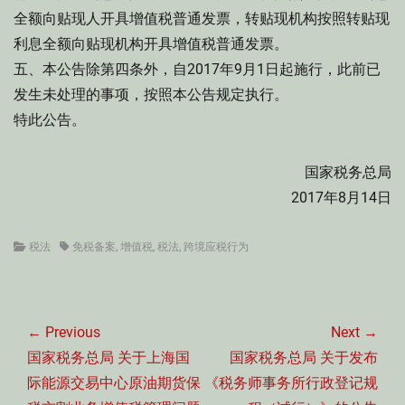
全额向贴现人开具增值税普通发票，转贴现机构按照转贴现
利息全额向贴现机构开具增值税普通发票。
五、本公告除第四条外，自2017年9月1日起施行，此前已
发生未处理的事项，按照本公告规定执行。
特此公告。
国家税务总局
2017年8月14日
Categories
Tags
税法
免税备案
,
增值税
,
税法
,
跨境应税行为
文
章
← Previous
Next →
导
Previous
Next
国家税务总局 关于上海国
国家税务总局 关于发布
航
post:
post:
际能源交易中心原油期货保
《税务师事务所行政登记规