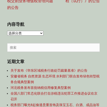
税交割业务增值税管理问题
程（试行）》的公告
的公告
内容导航
内
容
导
Search
航
for:
近期文章
关于发布《华东区域税务行政处罚裁量基准》的公告
安徽省税务 自然资源 生态环境 水利部门联合发布绿色转型税
务合规典型案例
河北税务发布首批纳税信用修复典型案例
全国八部门常态化联合打击涉税违法犯罪工作推进会议在京
召开
税务部门曝光8起偷逃贵重首饰及珠宝玉石、白酒、成品油等