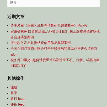
Search
航
for:
近期文章
关于发布《华东区域税务行政处罚裁量基准》的公告
安徽省税务 自然资源 生态环境 水利部门联合发布绿色转型税
务合规典型案例
河北税务发布首批纳税信用修复典型案例
全国八部门常态化联合打击涉税违法犯罪工作推进会议在京
召开
税务部门曝光8起偷逃贵重首饰及珠宝玉石、白酒、成品油等
消费税案件
其他操作
注册
登录
条目 feed
评论 feed