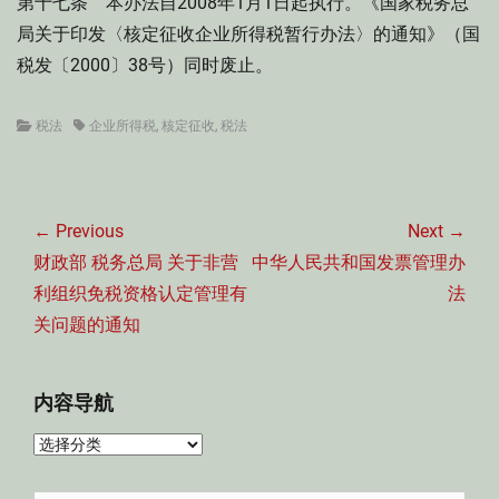
第十七条 本办法自2008年1月1日起执行。《国家税务总
局关于印发〈核定征收企业所得税暂行办法〉的通知》（国
税发〔2000〕38号）同时废止。
Categories
Tags
税法
企业所得税
,
核定征收
,
税法
文
章
← Previous
Next →
导
Previous
Next
财政部 税务总局 关于非营
中华人民共和国发票管理办
航
post:
post:
利组织免税资格认定管理有
法
关问题的通知
内容导航
内
容
导