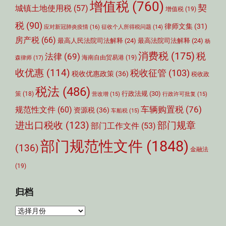
增值税
(760)
契
城镇土地使用税
(57)
增值税
(19)
税
(90)
律师文集
(31)
应对新冠肺炎疫情
(16)
征收个人所得税问题
(14)
房产税
(66)
最高人民法院司法解释
(24)
最高法院司法解释
(24)
杨
消费税
(175)
税
法律
(69)
森律师
(17)
海南自由贸易港
(19)
收优惠
(114)
税收征管
(103)
税收优惠政策
(36)
税收政
税法
(486)
行政法规
(30)
策
(18)
营改增
(15)
行政许可批复
(15)
车辆购置税
(76)
规范性文件
(60)
资源税
(36)
车船税
(15)
部门规章
进出口税收
(123)
部门工作文件
(53)
部门规范性文件
(1848)
(136)
金融法
(19)
归档
归
档