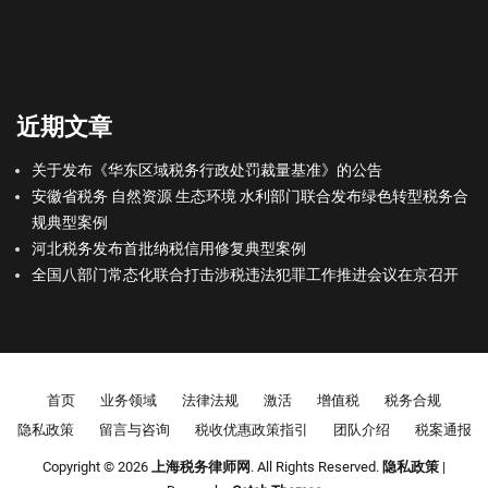
近期文章
关于发布《华东区域税务行政处罚裁量基准》的公告
安徽省税务 自然资源 生态环境 水利部门联合发布绿色转型税务合
规典型案例
河北税务发布首批纳税信用修复典型案例
全国八部门常态化联合打击涉税违法犯罪工作推进会议在京召开
Footer menu
首页
业务领域
法律法规
激活
增值税
税务合规
隐私政策
留言与咨询
税收优惠政策指引
团队介绍
税案通报
Copyright © 2026
上海税务律师网
. All Rights Reserved.
隐私政策
|