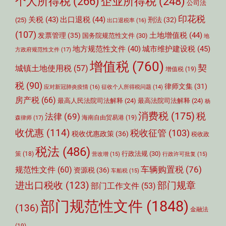
个人所得税
(266)
企业所得税
(248)
公司法
印花税
关税
(43)
出口退税
(44)
刑法
(32)
(25)
出口退税率
(16)
(107)
土地增值税
(44)
发票管理
(35)
国务院规范性文件
(30)
地
城市维护建设税
(45)
地方规范性文件
(40)
方政府规范性文件
(17)
增值税
(760)
契
城镇土地使用税
(57)
增值税
(19)
税
(90)
律师文集
(31)
应对新冠肺炎疫情
(16)
征收个人所得税问题
(14)
房产税
(66)
最高人民法院司法解释
(24)
最高法院司法解释
(24)
杨
消费税
(175)
税
法律
(69)
森律师
(17)
海南自由贸易港
(19)
收优惠
(114)
税收征管
(103)
税收优惠政策
(36)
税收政
税法
(486)
行政法规
(30)
策
(18)
营改增
(15)
行政许可批复
(15)
车辆购置税
(76)
规范性文件
(60)
资源税
(36)
车船税
(15)
部门规章
进出口税收
(123)
部门工作文件
(53)
部门规范性文件
(1848)
(136)
金融法