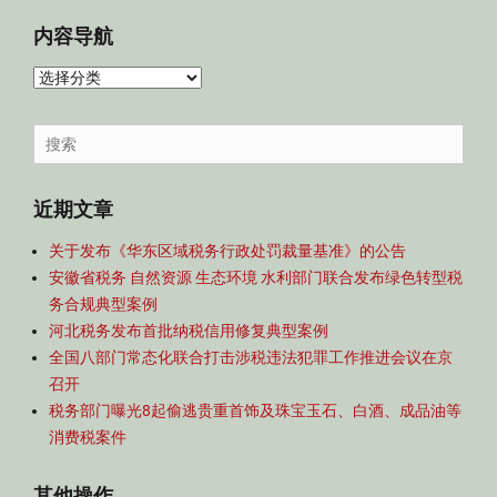
内容导航
内
容
导
Search
航
for:
近期文章
关于发布《华东区域税务行政处罚裁量基准》的公告
安徽省税务 自然资源 生态环境 水利部门联合发布绿色转型税
务合规典型案例
河北税务发布首批纳税信用修复典型案例
全国八部门常态化联合打击涉税违法犯罪工作推进会议在京
召开
税务部门曝光8起偷逃贵重首饰及珠宝玉石、白酒、成品油等
消费税案件
其他操作