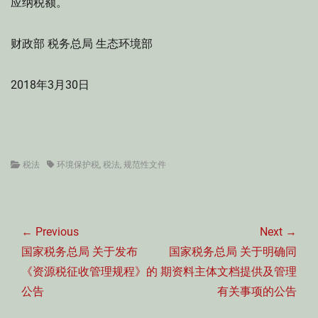
应纳税额。
财政部 税务总局 生态环境部
2018年3月30日
Categories
Tags
税法
环境保护税
,
税法
,
规范性文件
文
章
← Previous
Next →
导
Previous
Next
国家税务总局 关于发布
国家税务总局 关于明确同
航
post:
post:
《资源税征收管理规程》的
期资料主体文档提供及管理
公告
有关事项的公告