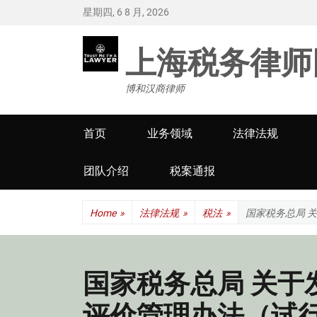
星期四, 6 8 月, 2026
上海税务律师
博和汉商律师
Primary
首页
业务领域
法律法规
menu
团队介绍
税案通报
Home
»
法律法规
»
税法
»
国家税务总局 
国家税务总局 关于
评价管理办法（试