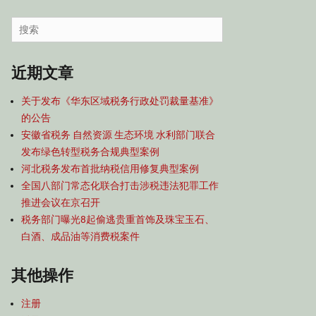
容
导
Search
航
for:
近期文章
关于发布《华东区域税务行政处罚裁量基准》
的公告
安徽省税务 自然资源 生态环境 水利部门联合
发布绿色转型税务合规典型案例
河北税务发布首批纳税信用修复典型案例
全国八部门常态化联合打击涉税违法犯罪工作
推进会议在京召开
税务部门曝光8起偷逃贵重首饰及珠宝玉石、
白酒、成品油等消费税案件
其他操作
注册