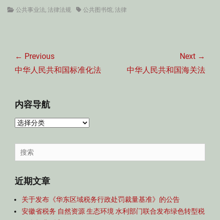
Categories
Tags
公共事业法
,
法律法规
公共图书馆
,
法律
文
章
← Previous
Next →
导
Previous
Next
中华人民共和国标准化法
中华人民共和国海关法
航
post:
post:
内容导航
内
容
导
Search
航
for:
近期文章
关于发布《华东区域税务行政处罚裁量基准》的公告
安徽省税务 自然资源 生态环境 水利部门联合发布绿色转型税