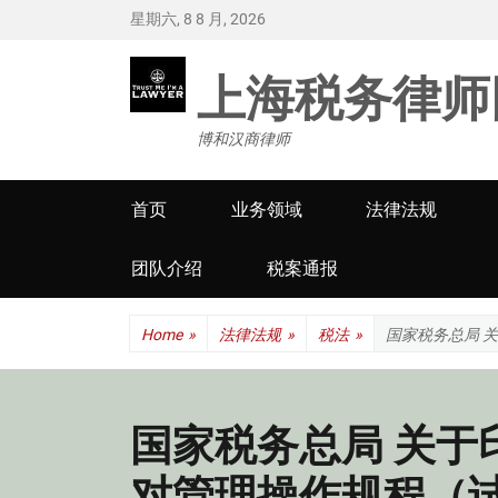
星期六, 8 8 月, 2026
上海税务律师
博和汉商律师
Primary
首页
业务领域
法律法规
menu
团队介绍
税案通报
Home
»
法律法规
»
税法
»
国家税务总局 
国家税务总局 关于
对管理操作规程（