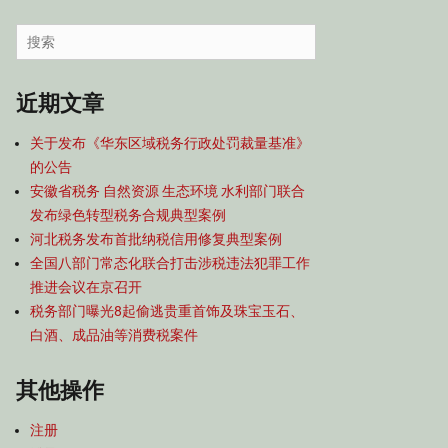
容
导
Search
航
for:
近期文章
关于发布《华东区域税务行政处罚裁量基准》
的公告
安徽省税务 自然资源 生态环境 水利部门联合
发布绿色转型税务合规典型案例
河北税务发布首批纳税信用修复典型案例
全国八部门常态化联合打击涉税违法犯罪工作
推进会议在京召开
税务部门曝光8起偷逃贵重首饰及珠宝玉石、
白酒、成品油等消费税案件
其他操作
注册