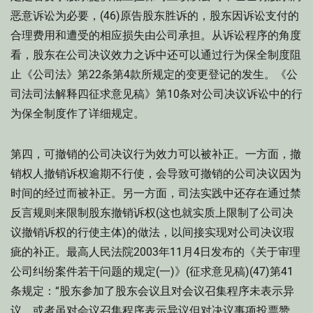
恶意诉讼为必要，(46)原告股东胜诉的，股东因诉讼支付的
合理费用和遭受的相应损失由公司承担。从诉讼程序的角度
看，股东在公司决议效力之诉中还可以通过行为保全制度阻
止《公司法》第22条第4款所规定的变更登记的发生。《公
司法司法解释四征求意见稿》第10条对公司决议诉讼中的行
为保全制度作了详细规定。
第四，可撤销的公司决议行为效力可以被补正。一方面，撤
销权人撤销诉权逾期不行使，会导致可撤销的公司决议因为
时间的经过而被补正。另一方面，司法实践中还存在通过禁
反言规则来限制股东撤销诉权(这也就实质上限制了公司决
议撤销诉权的行使主体)的做法，以间接实现对公司决议瑕
疵的补正。最高人民法院2003年11月4日发布的《关于审理
公司纠纷案件若干问题的规定(一)》(征求意见稿)(47)第41
条规定：“股东参加了股东会议且对会议召集程序未表示异
议，或者虽对会议召集程序表示异议但对决议事项投票赞