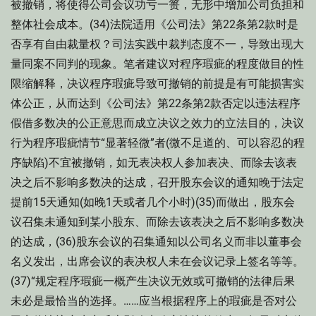
被撤销，将使得公司会议功亏一篑，无形中增加公司负担和
整体社会成本。(34)法院适用《公司法》第22条第2款时是
否享有自由裁量权？司法实践中裁判态度不一，导致出现大
量同案不同判的现象。笔者建议对程序瑕疵的程度做目的性
限缩解释，决议程序瑕疵导致可撤销的前提是有可能损害实
体公正，从而达到《公司法》第22条第2款否定以违法程序
假借多数决的公正意思而成立决议之效力的立法目的，决议
行为程序瑕疵情节“显著轻微”者(微不足道的、可以容忍的程
序缺陷)不宜被撤销，如无表决权人参加表决、而除去该表
决之后不影响多数决的达成，召开股东会议的通知晚于法定
提前15天通知(如晚1天或者几个小时)(35)而做出，股东会
议召集未通知到某小股东、而除去该表决之后不影响多数决
的达成，(36)股东会议的召集通知以公司名义而非以董事会
名义发出，出席会议的表决权人未在会议记录上签名等等。
(37)“规定程序瑕疵一概产生决议无效或可撤销的法律后果
未必是最恰当的选择。……应当根据程序上的瑕疵是否对公