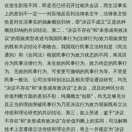
在发生阶段不同，即是否已经召开过相关会议，而生活事实
上的差别不一定一一对应地反应到法律条文中，法律条文恰
恰是对生活事实的抽象概括归纳，⑧“决议不成立”正是此种
概括归纳的共识结论。第二，“决议不存在”和“未形成有效决
议”的瑕疵类型表述与我国民事行为(法律行为)效力瑕疵类型
的既有共识结论不相吻合。我国现行民事立法特别是《民法
通则》和《合同法》根据民事行为效力状态的不同，将其区
分为民事法律行为、未生效的民事行为、效力待定的民事行
为、无效的民事行为、可变更可撤销的民事行为等。不管是
民事一般法、公司法等特别法以及相关理论通说研究，均无
“决议不存在”和“未形成有效决议”之表达，况且此种区分在
价值判断方面的差别不彰，纯属概念“创新”，尚无足够充分
且正当的理由突破民事行为乃至决议行为效力瑕疵既有立法
传统和理论研究的共识结论。第三，如上所述，鉴于“决议
不存在”和“未形成有效决议”在价值判断上的实同，司法解释
技术上宜遵循立法传统和理论共识，将之一并规定为“决议