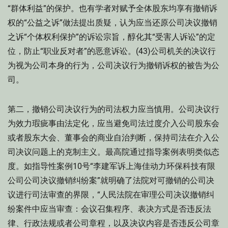
“群体利益”的保护。也有学者对赋予全体股东均享有撤销诉
权的“公益之诉”做法提出质疑，认为应当还原公司决议撤销
之诉“个体权利保护”的诉讼宗旨，醇化其“受害人诉讼”的定
位，防止“职业反对者”的恶意诉讼。(43)公司机关的决议行
为视为公司本身的行为，公司决议行为撤销诉权的被告为公
司。
第二，撤销公司决议行为的司法权力应当慎用。公司决议行
为效力瑕疵事由法定化，应当避免司法过度介入公司股东会
或者股东大会、董事会的商业自治判断，保持司法在介入公
司决议问题上的克制主义。最高院通过指导案例表明类似态
度。如指导性案例10号“李建军诉上海佳动力环保科技有限
公司公司决议撤销纠纷案”就明确了法院对可撤销的公司决
议进行司法审查的界限，“人民法院在审理公司决议撤销纠
纷案件中应当审查：会议召集程序、表决方式是否违反法
律、行政法规或者公司章程，以及决议内容是否违反公司章