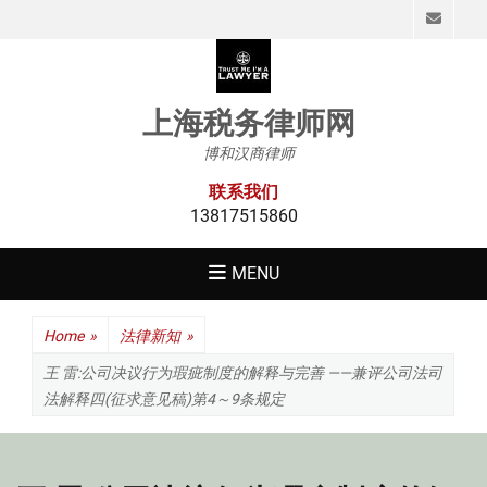
Emai
上海税务律师网
博和汉商律师
联系我们
13817515860
MENU
Home
»
法律新知
»
王 雷:公司决议行为瑕疵制度的解释与完善 ——兼评公司法司
法解释四(征求意见稿)第4～9条规定