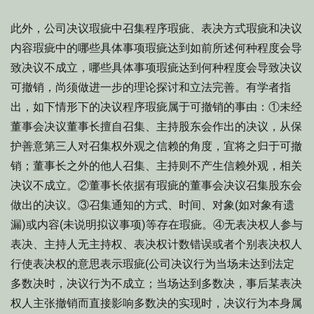
此外，公司决议瑕疵中召集程序瑕疵、表决方式瑕疵和决议
内容瑕疵中的哪些具体事项瑕疵达到如前所述何种程度会导
致决议不成立，哪些具体事项瑕疵达到何种程度会导致决议
可撤销，尚须做进一步的理论探讨和立法完善。有学者指
出，如下情形下的决议程序瑕疵属于可撤销的事由：①未经
董事会决议董事长擅自召集、主持股东会作出的决议，从保
护善意第三人对召集权外观之信赖的角度，宜将之归于可撤
销；董事长之外的他人召集、主持则不产生信赖外观，相关
决议不成立。②董事长依据有瑕疵的董事会决议召集股东会
做出的决议。③召集通知的方式、时间、对象(如对象有遗
漏)或内容(未说明拟议事项)等存在瑕疵。④无表决权人参与
表决、主持人无主持权、表决权计数错误或者个别表决权人
行使表决权的意思表示瑕疵(公司决议行为当场未达到法定
多数决时，决议行为不成立；当场达到多数决，事后某表决
权人主张撤销而直接影响多数决的实现时，决议行为本身属