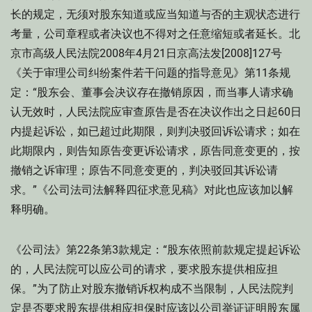
长的规定，无须对股东知道或应当知道与否的主观状态进行
考量，公司章程或者决议也不得对之任意缩短或者延长。北
京市高级人民法院2008年4月21日京高法发[2008]127号
《关于审理公司纠纷案件若干问题的指导意见》第11条规
定：“股东会、董事会决议存在撤销原因，而当事人请求确
认无效时，人民法院应审查原告是否在决议作出之日起60日
内提起诉讼，如已超过此期限，则判决驳回诉讼请求；如在
此期限内，则告知原告变更诉讼请求，原告同意变更的，按
撤销之诉审理；原告不同意变更的，判决驳回其诉讼请
求。”《公司法司法解释四征求意见稿》对此也应该加以解
释明确。
《公司法》第22条第3款规定：“股东依照前款规定提起诉讼
的，人民法院可以应公司的请求，要求股东提供相应担
保。”为了防止对股东撤销诉权构成不当限制，人民法院判
定是否要求股东提供相应担保时应该以公司举证证明股东属