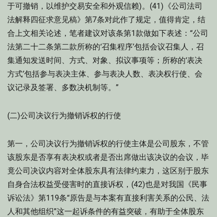
于可撤销，以维护交易安全和外观信赖)。(41)《公司法司
法解释四征求意见稿》第7条对此作了规定，值得肯定，结
合上文相关论述，笔者建议对该条第1款做如下表述：“公司
法第二十二条第二款所称的‘召集程序’包括会议召集人，召
集通知发送时间、方式、对象、拟议事项等；所称的‘表决
方式’包括参与表决主体、参与表决人数、表决权行使、会
议记录及签署、多数决机制等。”
(二)公司决议行为撤销诉权的行使
第一，公司决议行为撤销诉权的行使主体是公司股东，不管
该股东是否享有表决权或者是否出席做出该决议的会议，毕
竟公司决议内容对全体股东具有法律约束力，这区别于股东
自身合法权益受侵害时的直接诉权，(42)也是对我国《民事
诉讼法》第119条“原告是与本案有直接利害关系的公民、法
人和其他组织”这一起诉条件的有益突破，有助于全体股东